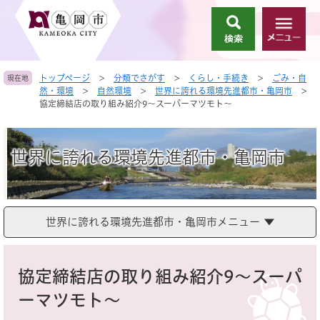
ペ
メ
ー
ニ
検
メ
ジ
ュ
索
ニ
の
ー
ュ
先
を
トップページ
>
分類でさがす
>
くらし・手続き
>
ごみ・自
現在地
ー
頭
飛
然・環境
>
自然環境
>
世界に誇れる環境先進都市・亀岡市
>
で
ば
協定締結店の取り組み紹介9～スーパーマツモト～
す
し
。
て
本
世界に誇れる環境先進都市・亀岡市
文
へ
世界に誇れる環境先進都市・亀岡市メニュー
本
文
協定締結店の取り組み紹介9～スーパ
ーマツモト～