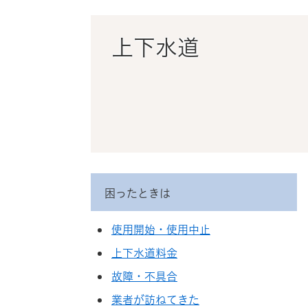
ス
タ
ム
上下水道
検
索
困ったときは
使用開始・使用中止
上下水道料金
故障・不具合
業者が訪ねてきた