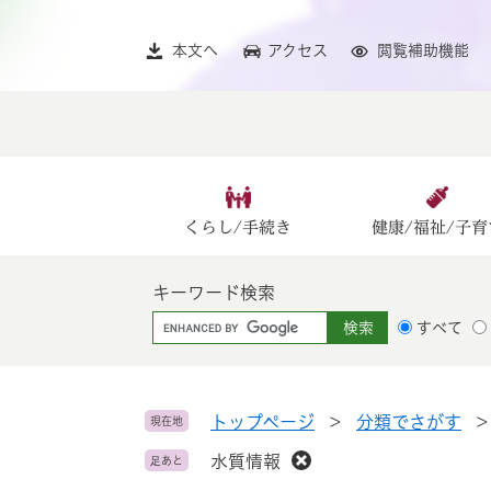
ペ
メ
ー
ニ
本文へ
アクセス
閲覧補助機能
ジ
ュ
の
ー
先
を
頭
飛
で
ば
す
し
。
て
くらし/手続き
健康/福祉/子育
本
文
キーワード検索
へ
G
すべて
o
o
g
l
トップページ
>
分類でさがす
現在地
e
水質情報
足あと
カ