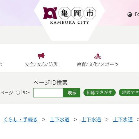
F
て
安全/安心/防災
教育/文化/スポーツ
ページID検索
組織でさがす
地図で
ページ
PDF
>
くらし・手続き
>
上下水道
>
上下水道
>
上下水道