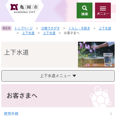
ペ
メ
ー
ニ
検
メ
ジ
ュ
索
ニ
の
ー
ュ
先
を
トップページ
>
分類でさがす
>
くらし・手続き
>
上下水道
現在地
ー
頭
飛
>
上下水道
>
上下水道
>
お客さまへ
で
ば
す
し
。
て
上下水道
本
文
へ
上下水道メニュー
本
文
お客さまへ
使用手続