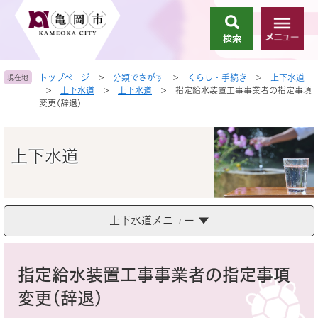
ペ
メ
ー
ニ
検
メ
ジ
ュ
索
ニ
の
ー
ュ
先
を
トップページ
>
分類でさがす
>
くらし・手続き
>
上下水道
現在地
ー
頭
飛
>
上下水道
>
上下水道
>
指定給水装置工事事業者の指定事項
で
ば
変更(辞退)
す
し
。
て
本
上下水道
文
へ
上下水道メニュー
本
文
指定給水装置工事事業者の指定事項
変更(辞退)