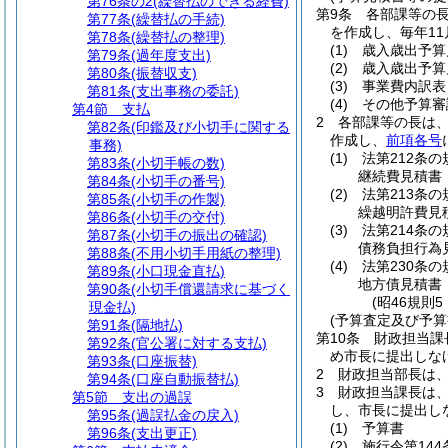
第76条の2
(繰替払のできる経費)
第9条
各部課等の
第77条
(繰替払の手続)
を作成し、毎年1
第78条
(繰替払の整理)
(1)
歳入歳出予算
第79条
(過年度支出)
(2)
歳入歳出予算
第80条
(振替収支)
(3)
事業費内訳表
第81条
(支出事務の委託)
(4)
その他予算審
第4節
支払
2
各部課等の長は
第82条
(印鑑及び小切手に関する
作成し、
前項各号
事務)
(1)
法第212条
第83条
(小切手帳の数)
継続費見積書
第84条
(小切手の番号)
(2)
法第213条
第85条
(小切手の作製)
繰越明許費見
第86条
(小切手の交付)
(3)
法第214条
第87条
(小切手の振出の確認)
債務負担行為
第88条
(不用小切手用紙の整理)
(4)
法第230条
第89条
(小口現金直払)
地方債見積書
第90条
(小切手償還請求に基づく
(昭46規則
現金払)
(予算査定及び予算
第91条
(隔地払)
第10条
財政担当課
第92条
(官公署に対する支払)
め市長に提出しな
第93条
(口座振替)
2
財政担当部長は
第94条
(口座自動振替払)
3
財政担当課長は
第5節
支出の過誤
し、市長に提出し
第95条
(過誤払金の戻入)
(1)
予算書
第96条
(支出更正)
(2)
施行令第14