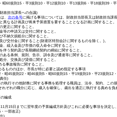
5・昭60規則15・平3規則10・平12規則10・平13規則6・平18規則39・
財政担当課長への合議)
長は、
次の各号
に掲げる事項については、財政担当部長又は財政担当課
と異なる計画及び将来予算措置を要することとなる計画に関すること。
の更正に関すること。
金等の申請又は交付に関すること。
び不納欠損処分に関すること。
及び交付金に関すること
(財産区特別会計に関するものを除く。)
。
金、繰入金及び市債の収入命令に関すること。
を伴う契約及び長期継続契約の締結に関すること。
のある条例、規則、告示、訓令及び通達等に関すること。
処分、交換及び貸借に関すること。
める事故報告に関すること。
めるもののほか、市長が特に必要と認め指定する事項
12・昭45規則22・昭46規則5・昭60規則15・平19規則19・平23規則12
責任)
算の執行その他財務に関する事務を処理する職員は、法令、契約、この
それぞれの職分に応じ、歳入を確保し、歳出を適正に執行する責めを負
算の編成
11月15日までに翌年度の予算編成方針及びこれに必要な事項を決定し
15・一部改正)
出)