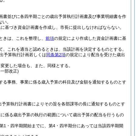
る。
画書並びに各四半期ごとの歳出予算執行計画書及び事業明細書を作
ない。
見に基づき資金計画書を作成し、市長に提出しなければならない。
ときは、これを整理し、
前項
の規定により作成した資金計画書に基
て、これを適当と認めるときは、当該計画を決定するものとする。
出予算執行計画若しくは
同条第2項
の規定により配当を受けた歳出
を変更した場合も、また、同様とする。
・一部改正)
する事務、事業に係る歳入予算の科目及び金額を通知するものとす
出予算執行計画書によりその旨を各部課等の長に通知するものとす
業に係る歳出予算の執行の範囲について歳出予算の配当を行うもの
。
第1・四半期開始までに、第4・四半期分にあっては当該四半期開