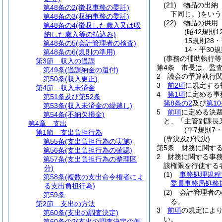
(21)
物品の出納
第48条の2
(徴収事務の委託)
下同じ。)
をいう
第48条の3
(収納事務の委託)
(22)
物品の供用
第48条の4
(徴収した歳入又は収
(昭42規則
納した歳入等の払込み)
15規則28
第48条の5
(会計管理者の検査)
14・平30
第48条の6
(規則の準用)
(事務の補助執行等
第3節
収入の過誤
第4条
市長は、監
第49条
(過誤納金の還付)
2
議会の予算執行
第50条
(収入更正)
3
前2項
に規定する
第4節
収入未済金
4
第1項
に定める事
第51条及び第52条
第8条の2
及び
第1
第53条
(収入未済金の繰越し)
5
前項
に定める決
第54条
(不納欠損金)
と、「主管副課長
第4章
支出
(平7規則7
第1節
支出負担行為
(専決及び代決)
第55条
(支出負担行為の実施)
第5条
財務に関す
第56条
(支出負担行為の確認)
2
財務に関する事
第57条
(支出負担行為の整理区
該権限を行使する
分)
(1)
事務処理規程
第58条
(複数の支出命令権者によ
委員事務局処務
る支出負担行為)
(2)
会計管理者
第59条
る。
第2節
支出の方法
3
前項
の規定によ
第60条
(支出の調査決定)
い。
第60条の2
(支出の調査決定の例