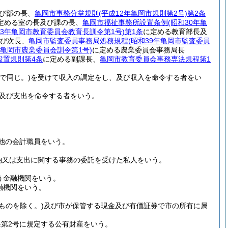
び部の長、
亀岡市事務分掌規則
(平成12年亀岡市規則第2号)
第2条
定める室の長及び課の長、
亀岡市福祉事務所設置条例
(昭和30年亀
53年亀岡市教育委員会教育長訓令第1号)
第1条
に定める教育部長及
び次長、
亀岡市監査委員事務局処務規程
(昭和39年亀岡市監査委員
年亀岡市農業委員会訓令第1号)
に定める農業委員会事務局長
設置規則第4条
に定める副課長、
亀岡市教育委員会事務専決規程第1
で同じ。)
を受けて収入の調定をし、及び収入を命令する者をい
及び支出を命令する者をいう。
の他の会計職員をいう。
収納又は支出に関する事務の委託を受けた私人をいう。
う金融機関をいう。
融機関をいう。
ものを除く。)
及び市が保管する現金及び有価証券で市の所有に属
条第2号に規定する公有財産をいう。