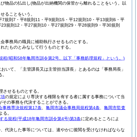
及び物品の払出し
(物品が出納機関の保管から離れることをいう。以
させることをいう。
・平7規則7・平8規則11・平9規則15・平12規則10・平13規則6・平
平23規則12・平27規則10・平27規則29・平28規則9・平30規則
員会事務局の職員に補助執行させるものとする。
されたものとみなして行うものとする。
規程
(昭和58年亀岡市訓令第2号。以下「事務処理規程」という。)
において、「主管課長又は主管担当課長」とあるのは「事務局長」
る。
理させるものとする。
前項
の規定により専決する権限を有する者に属する事務について当
がその事務を代決することができる。
会事務専決規程第17条
、
亀岡市議会事務局規程第4条
、
亀岡市監査
よる。
する規程
(平成18年亀岡市訓令第4号)
第3条
に定めるところによ
つ、代決した事等については、速やかに後閲を受けなければならな