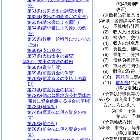
(昭46規則
外)
改正)
第61条
(分割支出の調査決定)
(財政担当部長又は
第62条
(支出の調査決定の変更)
第6条
各部課等の
第63条
(請求書による原則)
(1)
予算執行計画
第64条
(請求書による原則の例
(2)
収入又は支出
外)
(3)
補助金、交付
第65条
(報酬、給料等についての
(4)
収入の減免及
特例)
(5)
負担金、補助
第66条
(支出命令)
(6)
寄附金、分担
第67条
(支出命令の審査)
(7)
債務負担行為
第3節
支出の方法の特例
(8)
市財政に関係
第68条
(資金前渡)
(9)
財産の取得、
第69条
(前渡資金の保管)
(10)
第11章
に定
第70条
(前渡資金の支払上の原
(11)
前各号
に定
則)
(昭42規則
第71条
(前渡資金の精算)
(予算執行職員等の
第72条
(他の普通地方公共団体の
第7条
歳入歳出予
職員に資金前渡する場合の準用)
るところに従い、
第73条
(概算払)
第2章
予算
第74条
(概算払に係る資金の精
第1節
予
算)
(予算編成方針)
第75条
(前金払)
第8条
市長は、毎年
第76条
(前金払に係る資金の精
(昭60規則
算)
(予算見積書等の提