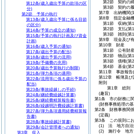
第2節
契約の
第12条
(歳入歳出予算の款項の区
第3節
契約の
分)
第7章
出納機関
(
第2節
予算の執行
第8章
指定金融
第13条
(歳入歳出予算に係る目節
第1節
収納
(第
の区分)
第2節
支払
(第
第14条
(予算の成立の通知)
第3節
雑則
(第
第15条
(予算の執行計画及び資金
第9章
現金及び
計画)
第10章
財産
第16条
(歳入予算の通知)
第1節
公有財
第17条
(歳出予算の配当)
第2節
物品
(第
第18条
(歳出予算の流用)
第3節
債権
(第
第19条
(予備費の充用)
第4節
基金
(第
第20条
(歳出予算執行の制限)
第11章
事故報告
第21条
(弾力条項の適用)
第12章
帳簿及び
第22条
(流用等に係る歳出予算の
附則
配当)
第1章
総則
第23条
(事故繰越しの手続)
(趣旨)
第24条
(継続費繰越計算書)
第1条
市の財務に
第25条
(継続費精算報告書)
(財務事務処理の基
第26条
(繰越明許費繰越計算書)
第2条
財務事務関
第27条
(弾力条項適用経費精算報
(定義)
告書)
第3条
この規則に
第28条
(事故繰越計算書)
(1)
法 地方自治
第29条
(会計管理者への通知)
(2)
施行令 地方
第3章
収入