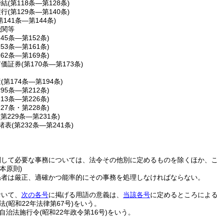
締結
(第118条―第128条)
履行
(第129条―第140条)
第141条―第144条)
機関等
145条―第152条)
153条―第161条)
162条―第169条)
有価証券
(第170条―第173条)
産
(第174条―第194条)
195条―第212条)
213条―第226条)
227条・第228条)
(第229条―第231条)
諸表
(第232条―第241条)
関して必要な事務については、法令その他別に定めるものを除くほか、
本原則)
係者は厳正、適確かつ能率的にその事務を処理しなければならない。
おいて、
次の各号
に掲げる用語の意義は、
当該各号
に定めるところによ
法
(昭和22年法律第67号)
をいう。
自治法施行令
(昭和22年政令第16号)
をいう。