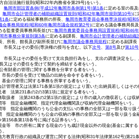
方自治法施行規則
(昭和22年内務省令第29号)
をいう。
長
亀岡市部設置条例
(平成12年亀岡市条例第1号)
第1条
に定める室の長及
、
亀岡市会計管理者の補助組織設置規則
(昭和42年亀岡市規則第10号)
に
第1条
に定める福祉事務所の所長、
亀岡市教育委員会事務専決規程
(昭和
議会事務局規程
(昭和60年亀岡市議会規程第2号)
に定める議会事務局長及
める監査委員事務局長並びに
亀岡市農業委員会事務局設置規程
(昭和46
岡市事務分掌規則第3条
に定める副課長、
亀岡市会計管理者の補助組織
長、所長、館長及び副所長並びに
亀岡市議会事務局規程
に定める副課長
 市長又はその委任
(専決権の授与を含む。以下
次号
、
第8号
及び
第10号
 市長又はその委任を受けて支出負担行為をし、支出の調査決定をし、
長又はその委任を受けて契約を締結する者をいう。
公有財産の管理に関する事務を分掌する者をいう。
 市長の委任を受けて物品の出納を命令する者をいう。
 基金の管理に関する事務を所掌する者をいう。
会計管理者又は法第171条第1項の規定により置いた出納員若しくはそ
者 法第231条の2の3第1項に規定する者をいう。
務取扱者 法第243条の2第1項の規定により市の歳入の徴収若しくは
関等 指定金融機関、指定代理金融機関及び収納代理金融機関をいう。
関等 指定金融機関のうち公金の支払いの事務の全部又は一部を取り扱
関 指定金融機関のうち公金の収納の事務の全部又は一部を取り扱う金
令第156条第1項各号に掲げる証券をいう。
現金等 市の所有に属する現金のうち歳計現金以外の現金
(基金に属する
う。
地方教育行政の組織及び運営に関する法律
(昭和31年法律第162号)
第21