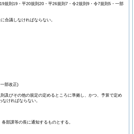
平19規則19・平20規則20・平26規則7・令2規則9・令7規則5・一部
長に合議しなければならない。
・一部改正)
規則及びその他の規定の定めるところに準拠し、かつ、予算で定め
わなければならない。
、各部課等の長に通知するものとする。