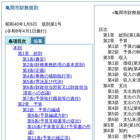
亀岡市財務規則
○亀岡市財務
昭和40年1月6日 規則第1号
目次
(令和8年4月1日施行)
第1章
総則
(第1
第2章
予算
条項目次
沿革
第1節
予算の
本則
第2節
予算の
第1章
総則
第3章
収入
第1条
(趣旨)
第1節
徴収
(第
第2条
(財務事務処理の基本原則)
第2節
収納
(第
第3条
(定義)
第3節
収入の
第4条
(事務の補助執行等)
第4節
収入未
第5条
(専決及び代決)
第4章
支出
第6条
(財政担当部長又は財政担当
第1節
支出負
課長への合議)
第2節
支出の
第7条
(予算執行職員等の責任)
第3節
支出の
第2章
予算
第4節
支払
(第
第1節
予算の編成
第5節
支出の
第8条
(予算編成方針)
第6節
支払未
第9条
(予算見積書等の提出)
第5章
決算
(第10
第10条
(予算査定及び予算書の作
第6章
契約
成)
第1節
競争の
第11条
(予算の補正等)