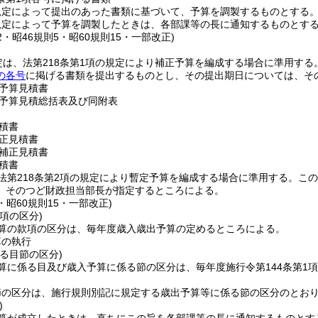
規定によって提出のあった書類に基づいて、予算を調製するものとする
規定によって予算を調製したときは、各部課等の長に通知するものとす
12・昭46規則5・昭60規則15・一部改正)
定は、法第218条第1項の規定により補正予算を編成する場合に準用する
の各号
に掲げる書類を提出するものとし、その提出期日については、そ
予算見積書
予算見積総括表及び同附表
積書
正見積書
補正見積書
積書
法第218条第2項の規定により暫定予算を編成する場合に準用する。
この
、そのつど財政担当部長が指定するところによる。
5・昭60規則15・一部改正)
項の区分)
算の款項の区分は、毎年度歳入歳出予算の定めるところによる。
算の執行
る目節の区分)
算に係る目及び歳入予算に係る節の区分は、毎年度施行令第144条第1
節の区分は、施行規則別記に規定する歳出予算等に係る節の区分のとお
)