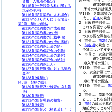
第14条
市長は、予
資格、入札者の指定)
(昭60規則
第115条
(一般競争入札に関する
(予算の執行計画及
規定の準用)
第15条
各部課等の
第116条
(随意契約による場合)
成し、
前条
の規定
第117条
(せり売りによる場合)
2
財政担当部長は
第2節
契約の締結
これを変更する場
第118条
(契約書の作成義務)
3
財政担当部長は
第119条
(契約書の作成)
づき必要な調整を
第120条
(契約書の記載事項)
4
市長は、
前2項
の
第121条
(契約書の作成の省略)
5
前各項
の規定は
第122条
(契約保証金の額)
予算について変更
第123条
(契約保証金の免除)
6
市長は、資金計
第124条
(契約保証金の還付)
(昭42規則
第125条
(契約保証金の納付)
(歳入予算の通知)
第126条
(契約保証人)
第16条
市長は、資
第127条
(履行遅滞に対する違約
る。
資金計画につ
金等)
(昭60規則
第128条
(仮契約)
(歳出予算の配当)
第3節
契約の履行
第17条
市長は、
第
第129条
(監督及び検査の協力義
る。
務)
2
市長は、歳出予
第130条
(監督)
とし、これを会計
第131条
(監督職員の報告)
3
前項
の歳出予算の
第132条
(検査)
始前少なくとも5
第133条
(監督又は検査若しくは