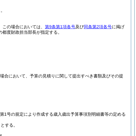
。
る。
。
この場合においては、
第9条第1項各号
及び
同条第2項各号
に掲げ
の都度財政担当部長が指定する。
場合において、予算の見積りに関して提出すべき書類及びその提
項第1号の規定により作成する歳入歳出予算事項別明細書等の定める
りとする。