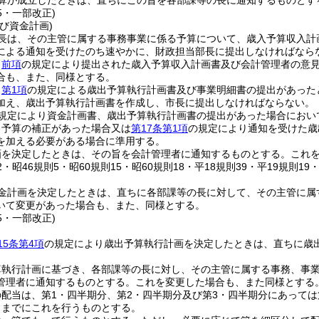
算が成立したときは、直ちにこの旨を各部課等の長に通知するものとす
15・一部改正)
び資金計画)
長は、その主管に属する事務事業に係る予算について、歳入予算収入計
による通知を受けたのち速やかに、財政担当部長に提出しなければなら
、
前項
の規定により提出された歳入予算収入計画書及び会計管理者の意
合も、また、同様とする。
、
第1項
の規定による歳出予算執行計画書及び事業明細書の提出があった
加え、歳出予算執行計画書を作成し、市長に提出しなければならない。
規定により資金計画書、歳出予算執行計画書の提出があった場合におい
、予算の補正があった場合又は
第17条第1項
の規定により通知を受けた歳
を加える必要がある場合に準用する。
画を決定したときは、その旨を会計管理者に通知するものとする。
これ
12・昭46規則5・昭60規則15・昭60規則18・平18規則39・平19規則19
金計画を決定したときは、直ちに各部課等の長に対して、その主管に属
いて変更があった場合も、また、同様とする。
15・一部改正)
15条第4項
の規定により歳出予算執行計画を決定したときは、直ちに歳
算執行計画に基づき、各部課等の長に対し、その主管に属する事務、事
管理者に通知するものとする。
これを変更した場合も、また同様とする
配当は、第1・四半期分、第2・四半期分及び第3・四半期分にあっては
日までにこれを行うものとする。