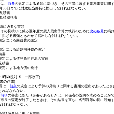
長は、
前条
の規定による通知に基づき、その主管に属する事務事業に関
1月30日までに財政担当部長に提出しなければならない。
見積書
見積総括表
議に必要な書類
、その見積りに係る翌年度の歳入歳出予算の執行のために
次の各号
に掲
に掲げる書類とあわせて提出しなければならない。
の規定による継続費の設定
の規定による繰越明許費の設定
積書
の規定による債務負担行為の実施
見積書
の規定による地方債の発行
5・昭60規則15・一部改正)
書の作成)
長は、
前条
の規定により予算の見積りに関する書類の提出があったとき
ければならない。
、
前項
の審査にあたり必要があるときは、関係者の説明を求めることが
、市長の査定が終了したときは、その結果を直ちに各部課等の長に通知
なければならない。
4条第1項各号に掲げる書類