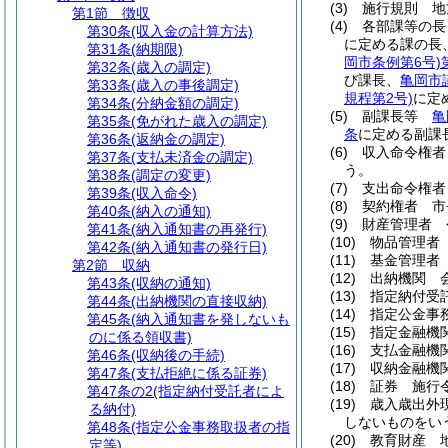
(3)
施行規則 地
第1節
徴収
(4)
各部課等の
第30条
(収入金の計算方法)
に定める課の長
第31条
(納期限)
岡市条例第6号)
第32条
(歳入の調定)
び課長、
亀岡市
第33条
(歳入の事後調定)
規程第2号)
に定
第34条
(分納金額の調定)
(5)
副課長等
亀
第35条
(免がれた歳入の調定)
条
に定める副課
第36条
(返納金の調定)
(6)
収入命令権者
第37条
(支払未済金の調定)
う。
第38条
(調定の変更)
(7)
支出命令権者
第39条
(収入命令)
(8)
契約権者 市
第40条
(納入の通知)
(9)
財産管理者 
第41条
(納入通知書の再発行)
(10)
物品管理者
第42条
(納入通知書の発行日)
(11)
基金管理者
第2節
収納
(12)
出納機関 
第43条
(収納の通知)
(13)
指定納付受託
第44条
(出納機関の直接収納)
(14)
指定公金事
第45条
(納入通知書を発しないも
(15)
指定金融機
のに係る領収書)
(16)
支払金融機
第46条
(収納後の手続)
(17)
収納金融機
第47条
(支払拒絶に係る証券)
(18)
証券 施行
第47条の2
(指定納付受託者によ
(19)
歳入歳出外
る納付)
しないものをい
第48条
(指定公金事務取扱者の指
(20)
教育財産 
定等)