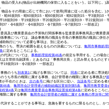
 物品の受入れ
(物品が出納機関の保管に入ることをいう。以下同じ。)
。
 物品をその用途に応じて市において使用
(用途に従った処分を含む。)
12・昭46規則5・昭60規則15・昭60規則18・昭62規則15・平3規則10
・平18規則39・平19規則19・平20規則20・平21規則19・平22規則10・
規則37・令6規則7・令6規則23・令7規則5・令7規則23・一部改正)
)
査委員及び農業委員会の予算執行関係事務を監査委員事務局及び農業委
関係事務については、議会事務局の職員を市長の事務部局の職員に併任
補助執行について必要な事項は、別に定める。
務のうち、専決の範囲を超えるものの決裁については、
亀岡市事務処理
0条
に定めるところによる。
裁の代決については、
事務処理規程第46条
の規定を準用する。
この場合
又は主管担当副課長」とあるのは「事務局次長」と読み替えるものとす
・平19規則19・令2規則9・一部改正)
る事務のうち
別表第1
に掲げる事項については、
同表
に定める者に専決処
務のうち市長の権限に属する事務、会計管理者の権限に属する事務及び
者が不在のときは、
次の各号
に掲げる区分に従い、
当該各号
に定める者
第46条
、
亀岡市会計管理者の補助組織設置規則第5条
、
亀岡市教育委員
規程第4条
又は
亀岡市農業委員会事務局設置規程第4条
に定めるところに
の権限に属する事務
亀岡市会計管理者の権限に属する事務の専決等に関
り代決することができる事等は、急施を要するものに限るものとし、か