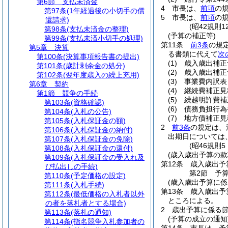
第6節
支払未済金
4
市長は、
前項
の
第97条
(1年経過後の小切手の償
5
市長は、
前項
の
還請求)
(昭42規則
第98条
(支払未済金の整理)
(予算の補正等)
第99条
(支払未済小切手の処理)
第11条
前3条
の規
第5章
決算
る書類に代えて
次
第100条
(決算事項報告書の提出)
(1)
歳入歳出補正
第101条
(歳計剰余金の処分)
(2)
歳入歳出補正
第102条
(翌年度歳入の繰上充用)
(3)
事業費内訳表
第6章
契約
(4)
継続費補正見
第1節
競争の手続
(5)
繰越明許費補
第103条
(資格確認)
(6)
債務負担行為
第104条
(入札の公告)
(7)
地方債補正見
第105条
(入札保証金の額)
2
前3条
の規定は、
第106条
(入札保証金の納付)
出期日については
第107条
(入札保証金の免除)
(昭46規則
第108条
(入札保証金の還付)
(歳入歳出予算の款
第109条
(入札保証金の受入れ及
第12条
歳入歳出予
び払出しの手続)
第2節
予
第110条
(予定価格の設定)
(歳入歳出予算に係
第111条
(入札手続)
第13条
歳入歳出予
第112条
(最低価格の入札者以外
ところによる。
の者を落札者とする場合)
2
歳出予算に係る
第113条
(落札の通知)
(予算の成立の通知
第114条
(指名競争入札参加者の