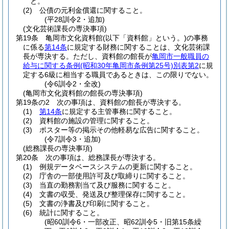
と。
(2)
公債の元利金償還に関すること。
(平28訓令2・追加)
(文化芸術課長の専決事項)
第19条
亀岡市文化資料館
(以下「資料館」という。)
の事務
に係る
第14条
に規定する財務に関することは、文化芸術課
長が専決する。
ただし、資料館の館長が
亀岡市一般職員の
給与に関する条例
(昭和30年亀岡市条例第25号)
別表第2
に規
定する6級に相当する職員であるときは、この限りでない。
(令6訓令2・全改)
(亀岡市文化資料館の館長の専決事項)
第19条の2
次の事項は、資料館の館長が専決する。
(1)
第14条
に規定する主管事務に関すること。
(2)
資料館の施設の管理に関すること。
(3)
ポスター等の掲示その他軽易な広告に関すること。
(令7訓令3・追加)
(総務課長の専決事項)
第20条
次の事項は、総務課長が専決する。
(1)
例規データベースシステムの更新に関すること。
(2)
庁舎の一部使用許可及び取締りに関すること。
(3)
当直の勤務割当て及び服務に関すること。
(4)
文書の収受、発送及び整理保存に関すること。
(5)
文書の浄書及び印刷に関すること。
(6)
統計に関すること。
(昭60訓令6・一部改正、昭62訓令5・旧第15条繰