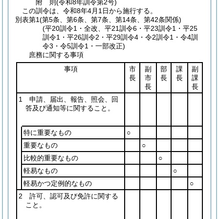
附
則
(令和8年
訓令第2号)
この訓令は、令和8年4月1日から施行する。
別表第1
(第5条、第6条、第7条、第14条、第42条関係)
(平20訓令1・全改、平21訓令6・平23訓令1・平25
訓令1・平26訓令2・平29訓令4・令2訓令1・令4訓
令3・令5訓令1・一部改正)
庶務に関する事項
事項
市
副
部
課
副
長
市
長
長
課
長
長
1 申請、届出、報告、照会、回
答及び通知等に関すること。
特に重要なもの
○
重要なもの
○
比較的重要なもの
○
軽易なもの
○
軽易かつ定例的なもの
○
2 許可、認可及び免許に関する
こと。