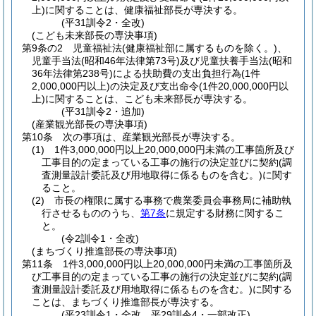
上)
に関することは、健康福祉部長が専決する。
(平31訓令2・全改)
(こども未来部長の専決事項)
第9条の2
児童福祉法
(健康福祉部に属するものを除く。)
、
児童手当法
(昭和46年法律第73号)
及び児童扶養手当法
(昭和
36年法律第238号)
による扶助費の支出負担行為
(1件
2,000,000円以上)
の決定及び支出命令
(1件20,000,000円以
上)
に関することは、こども未来部長が専決する。
(平31訓令2・追加)
(産業観光部長の専決事項)
第10条
次の事項は、産業観光部長が専決する。
(1)
1件3,000,000円以上20,000,000円未満の工事箇所及び
工事目的の定まっている工事の施行の決定並びに契約
(調
査測量設計委託及び用地取得に係るものを含む。)
に関す
ること。
(2)
市長の権限に属する事務で農業委員会事務局に補助執
行させるもののうち、
第7条
に規定する財務に関するこ
と。
(令2訓令1・全改)
(まちづくり推進部長の専決事項)
第11条
1件3,000,000円以上20,000,000円未満の工事箇所及
び工事目的の定まっている工事の施行の決定並びに契約
(調
査測量設計委託及び用地取得に係るものを含む。)
に関する
ことは、まちづくり推進部長が専決する。
(平23訓令1・全改、平29訓令4・一部改正)