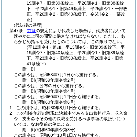
19訓令7・旧第39条繰上、平20訓令1・旧第38条繰
下、平23訓令1・旧第49条繰上、平25訓令1・一部改
正、平26訓令2・旧第40条繰下、令6訓令2・一部改
正)
(代決後の処理)
第47条
前条
の規定により代決した場合は、代決者において
速やかに上司の閲覧に供さなければならない。
ただし、あ
らかじめ指示を受けたものについては、この限りでない。
(平12訓令4・追加、平13訓令5・旧第39条繰下、平
19訓令7・旧第40条繰上、平20訓令1・旧第39条繰
下、平23訓令1・旧第50条繰上、平26訓令2・旧第
41条繰下)
附
則
この訓令は、昭和58年7月1日から施行する。
附
則
(昭和59年
訓令第2号)
この訓令は、公布の日から施行する。
附
則
(昭和60年
訓令第4号)
この訓令は、昭和60年7月12日から施行する。
附
則
(昭和60年
訓令第6号)
1
この訓令は、昭和60年8月1日から施行する。
2
この訓令施行の際現に決裁中である支出負担行為、収入命
令、支出命令その他の決裁を受けるべき事項の取扱いにつ
いては、なお従前の例による。
附
則
(昭和60年
訓令第8号)
この訓令は、昭和60年10月1日から施行する。