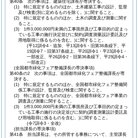
第40条
次の事項は、建築住宅課長が専決する。
(1)
特に規定するもののほか、土木建築工事の設計、監督
及び検査
(別に定めるものを除く。)
に関すること。
(2)
特に規定するもののほか、土木の調査及び測量に関す
ること。
(3)
1件3,000,000円未満の工事箇所及び工事目的の定まっ
ている工事の施行決定並びに契約
(調査測量設計委託及び
用地取得に係るものを含む。)
に関すること。
(平12訓令4・追加、平13訓令5・旧第36条繰下、平
19訓令7・旧第37条繰上、平20訓令1・平23訓令1・
一部改正、平26訓令2・旧第36条繰下、平29訓令4・
一部改正)
(全国都市緑化フェア整備課長の専決事項)
第40条の2
次の事項は、全国都市緑化フェア整備課長が専
決する。
(1)
特に規定するもののほか、全国都市緑化フェア整備関
係工事の設計、監督及び検査に関すること。
(2)
特に規定するもののほか、全国都市緑化フェア事業の
調査及び測量に関すること。
(3)
1件3,000,000円未満の工事箇所及び工事目的の定まっ
ている工事の施行の決定並びに契約
(調査測量設計委託及
び用地取得に係るものを含む。)
に関すること。
(令7訓令3・全改)
(担当課長の専決事項)
第41条
担当課長は、その所管する事務について、主管課長