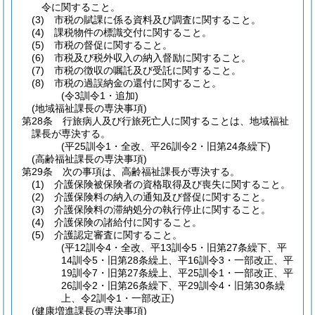
令に関すること。
(3)
市税の賦課に係る資料及び調査に関すること。
(4)
課税物件の標識交付に関すること。
(5)
市税の督促に関すること。
(6)
市税及び税外収入の納入督励に関すること。
(7)
市税の徴収の嘱託及び受託に関すること。
(8)
市税の過誤納金の還付に関すること。
(令3訓令1・追加)
(地域福祉課長の専決事項)
第28条
行旅病人及び行旅死亡人に関することは、地域福祉
課長が専決する。
(平25訓令1・全改、平26訓令2・旧第24条繰下)
(高齢福祉課長の専決事項)
第29条
次の事項は、高齢福祉課長が専決する。
(1)
介護保険被保険者の資格取得及び喪失に関すること。
(2)
介護保険料の納入の通知及び督促に関すること。
(3)
介護保険料の滞納処分の執行停止に関すること。
(4)
介護保険の諸給付に関すること。
(5)
介護認定審査に関すること。
(平12訓令4・全改、平13訓令5・旧第27条繰下、平
14訓令5・旧第28条繰上、平16訓令3・一部改正、平
19訓令7・旧第27条繰上、平25訓令1・一部改正、平
26訓令2・旧第26条繰下、平29訓令4・旧第30条繰
上、令2訓令1・一部改正)
(健康増進課長の専決事項)