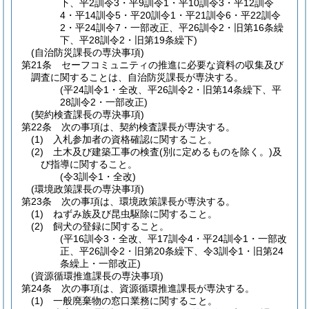
下、平2訓令3・平9訓令1・平10訓令3・平12訓令
4・平14訓令5・平20訓令1・平21訓令6・平22訓令
2・平24訓令7・一部改正、平26訓令2・旧第16条繰
下、平28訓令2・旧第19条繰下)
(自治防災課長の専決事項)
第21条
セーフコミュニティの推進に必要な資料の収集及び
調査に関することは、自治防災課長が専決する。
(平24訓令1・全改、平26訓令2・旧第14条繰下、平
28訓令2・一部改正)
(契約検査課長の専決事項)
第22条
次の事項は、契約検査課長が専決する。
(1)
入札参加者の資格確認に関すること。
(2)
土木及び建築工事の検査
(別に定めるものを除く。)
及
び指導に関すること。
(令3訓令1・全改)
(環境政策課長の専決事項)
第23条
次の事項は、環境政策課長が専決する。
(1)
ねずみ族及び昆虫駆除に関すること。
(2)
飼犬の登録に関すること。
(平16訓令3・全改、平17訓令4・平24訓令1・一部改
正、平26訓令2・旧第20条繰下、令3訓令1・旧第24
条繰上・一部改正)
(資源循環推進課長の専決事項)
第24条
次の事項は、資源循環推進課長が専決する。
(1)
一般廃棄物の窓口業務に関すること。