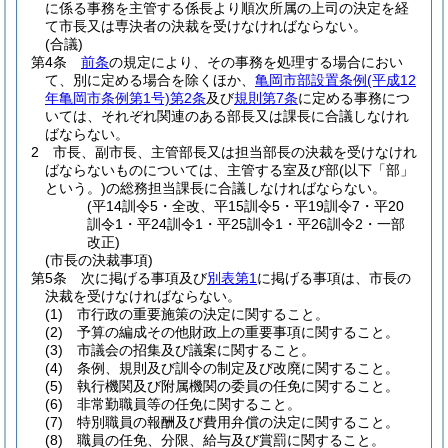
に係る事務を主管する係長より順次所属の上司の決定を経
て市長又は専決者の決裁を受けなければならない。
(合議)
第4条
前条
の規定により、その事務を処理する場合におい
て、別に定める場合を除くほか、
亀岡市部設置条例
(平成12
年亀岡市条例第1号)
第2条
及び
規則第7条
に定める事務につ
いては、それぞれ関連のある部長又は課長に合議しなけれ
ばならない。
2
市長、副市長、主管部長又は担当部長の決裁を受けなけれ
ばならないものについては、主管する室及び部
(以下「部」
という。)
の総務担当課長に合議しなければならない。
(平14訓令5・全改、平15訓令5・平19訓令7・平20
訓令1・平24訓令1・平25訓令1・平26訓令2・一部
改正)
(市長の決裁事項)
第5条
次に掲げる事項及び
別表第1
に掲げる事項は、市長の
決裁を受けなければならない。
(1)
市行政の重要施策の決定に関すること。
(2)
予算の編成その他財政上の重要事項に関すること。
(3)
市議会の招集及び議案に関すること。
(4)
条例、規則及び訓令の制定及び改廃に関すること。
(5)
執行機関及び附属機関の委員の任免に関すること。
(6)
非常勤職員等の任免に関すること。
(7)
特別職員の報酬及び費用弁償の決定に関すること。
(8)
職員の任免、分限、給与及び賞罰に関すること。