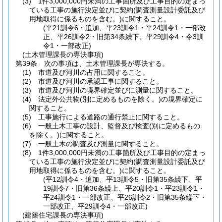
(3)
1件3,000,000円未満の工事箇所及び工事目的の定まっ
ている工事の施行決定並びに契約
(調査測量設計委託及び
用地取得に係るものを含む。)
に関すること。
(平21訓令6・追加、平23訓令1・平24訓令1・一部改
正、平26訓令2・旧第34条繰下、平29訓令4・令3訓
令1・一部改正)
(土木管理課長の専決事項)
第39条
次の事項は、土木管理課長が専決する。
(1)
市道及び河川の占用に関すること。
(2)
市道及び河川の承認工事に関すること。
(3)
市道及び河川の境界確定並びに測量に関すること。
(4)
法定外公共物
(別に定めるものを除く。)
の境界確定に
関すること。
(5)
工事施行による道路の通行禁止に関すること。
(6)
一般土木工事の設計、監督及び検査
(別に定めるもの
を除く。)
に関すること。
(7)
一般土木の調査及び測量に関すること。
(8)
1件3,000,000円未満の工事箇所及び工事目的の定まっ
ている工事の施行決定並びに契約
(調査測量設計委託及び
用地取得に係るものを含む。)
に関すること。
(平12訓令4・追加、平13訓令5・旧第35条繰下、平
19訓令7・旧第36条繰上、平20訓令1・平23訓令1・
平24訓令1・一部改正、平26訓令2・旧第35条繰下・
一部改正、平29訓令4・一部改正)
(建築住宅課長の専決事項)