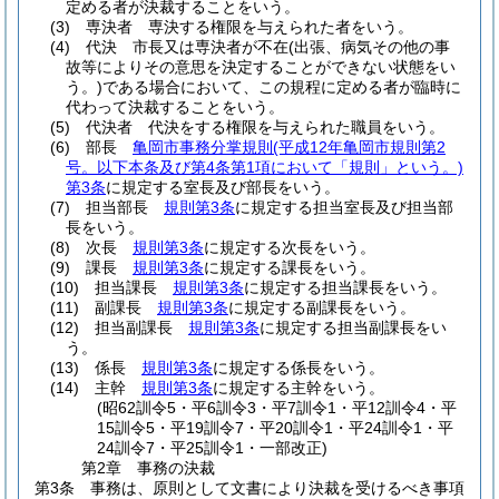
定める者が決裁することをいう。
(3)
専決者 専決する権限を与えられた者をいう。
(4)
代決 市長又は専決者が不在
(出張、病気その他の事
故等によりその意思を決定することができない状態をい
う。)
である場合において、この規程に定める者が臨時に
代わって決裁することをいう。
(5)
代決者 代決をする権限を与えられた職員をいう。
(6)
部長
亀岡市事務分掌規則
(平成12年亀岡市規則第2
号。以下本条及び第4条第1項において「規則」という。)
第3条
に規定する室長及び部長をいう。
(7)
担当部長
規則第3条
に規定する担当室長及び担当部
長をいう。
(8)
次長
規則第3条
に規定する次長をいう。
(9)
課長
規則第3条
に規定する課長をいう。
(10)
担当課長
規則第3条
に規定する担当課長をいう。
(11)
副課長
規則第3条
に規定する副課長をいう。
(12)
担当副課長
規則第3条
に規定する担当副課長をい
う。
(13)
係長
規則第3条
に規定する係長をいう。
(14)
主幹
規則第3条
に規定する主幹をいう。
(昭62訓令5・平6訓令3・平7訓令1・平12訓令4・平
15訓令5・平19訓令7・平20訓令1・平24訓令1・平
24訓令7・平25訓令1・一部改正)
第2章
事務の決裁
第3条
事務は、原則として文書により決裁を受けるべき事項