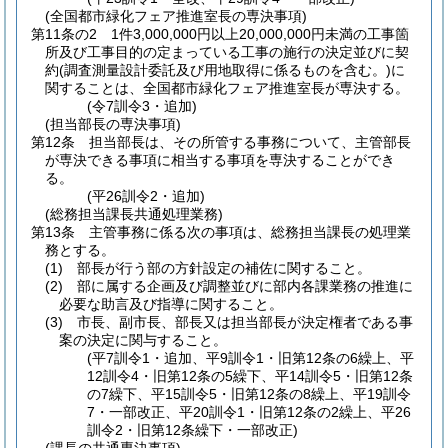
(全国都市緑化フェア推進室長の専決事項)
第11条の2
1件3,000,000円以上20,000,000円未満の工事箇
所及び工事目的の定まっている工事の施行の決定並びに契
約
(調査測量設計委託及び用地取得に係るものを含む。)
に
関することは、全国都市緑化フェア推進室長が専決する。
(令7訓令3・追加)
(担当部長の専決事項)
第12条
担当部長は、その所管する事務について、主管部長
が専決できる事項に相当する事項を専決することができ
る。
(平26訓令2・追加)
(総務担当課長共通処理業務)
第13条
主管事務に係る次の事項は、総務担当課長の処理業
務とする。
(1)
部長が行う部の方針設定の補佐に関すること。
(2)
部に属する企画及び調整並びに部内各課業務の推進に
必要な助言及び指導に関すること。
(3)
市長、副市長、部長又は担当部長が決定権者である事
案の決定に関与すること。
(平7訓令1・追加、平9訓令1・旧第12条の6繰上、平
12訓令4・旧第12条の5繰下、平14訓令5・旧第12条
の7繰下、平15訓令5・旧第12条の8繰上、平19訓令
7・一部改正、平20訓令1・旧第12条の2繰上、平26
訓令2・旧第12条繰下・一部改正)