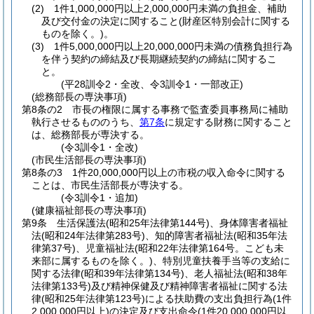
(2)
1件1,000,000円以上2,000,000円未満の負担金、補助
及び交付金の決定に関すること
(財産区特別会計に関する
ものを除く。)
。
(3)
1件5,000,000円以上20,000,000円未満の債務負担行為
を伴う契約の締結及び長期継続契約の締結に関するこ
と。
(平28訓令2・全改、令3訓令1・一部改正)
(総務部長の専決事項)
第8条の2
市長の権限に属する事務で監査委員事務局に補助
執行させるもののうち、
第7条
に規定する財務に関すること
は、総務部長が専決する。
(令3訓令1・全改)
(市民生活部長の専決事項)
第8条の3
1件20,000,000円以上の市税の収入命令に関する
ことは、市民生活部長が専決する。
(令3訓令1・追加)
(健康福祉部長の専決事項)
第9条
生活保護法
(昭和25年法律第144号)
、身体障害者福祉
法
(昭和24年法律第283号)
、知的障害者福祉法
(昭和35年法
律第37号)
、児童福祉法
(昭和22年法律第164号。こども未
来部に属するものを除く。)
、特別児童扶養手当等の支給に
関する法律
(昭和39年法律第134号)
、老人福祉法
(昭和38年
法律第133号)
及び精神保健及び精神障害者福祉に関する法
律
(昭和25年法律第123号)
による扶助費の支出負担行為
(1件
2,000,000円以上)
の決定及び支出命令
(1件20,000,000円以