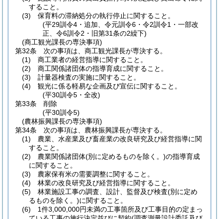
すること。
(3)
保育料の滞納処分の執行停止に関すること。
(平29訓令4・追加、令元訓令6・令2訓令1・一部改
正、令6訓令2・旧第31条の2繰下)
(商工観光課長の専決事項)
第32条
次の事項は、商工観光課長が専決する。
(1)
商工業者の経営指導に関すること。
(2)
商工関係諸団体の指導育成に関すること。
(3)
計量器検査の実施に関すること。
(4)
観光に係る軽易な企画及び宣伝に関すること。
(平30訓令5・全改)
第33条
削除
(平30訓令5)
(農林振興課長の専決事項)
第34条
次の事項は、農林振興課長が専決する。
(1)
農業、水産業及び畜産業の改良研究及び経営指導に関
すること。
(2)
農業関係諸団体
(別に定めるものを除く。)
の指導育成
に関すること。
(3)
農家保有米の需要調整に関すること。
(4)
林業の改良研究及び経営指導に関すること。
(5)
林業施設工事の調査、設計、監督及び検査
(別に定め
るものを除く。)
に関すること。
(6)
1件3,000,000円未満の工事箇所及び工事目的の定まっ
ている工事の施行決定並びに契約
(調査測量設計委託及び