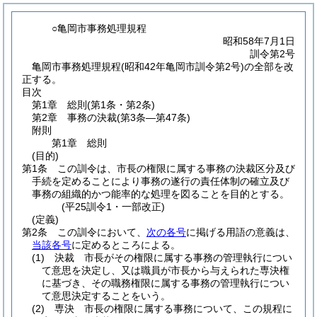
○亀岡市事務処理規程
昭和58年7月1日
訓令第2号
亀岡市事務処理規程(昭和42年亀岡市訓令第2号)の全部を改
正する。
目次
第1章
総則
(第1条・第2条)
第2章
事務の決裁
(第3条―第47条)
附則
第1章
総則
(目的)
第1条
この訓令は、市長の権限に属する事務の決裁区分及び
手続を定めることにより事務の遂行の責任体制の確立及び
事務の組織的かつ能率的な処理を図ることを目的とする。
(平25訓令1・一部改正)
(定義)
第2条
この訓令において、
次の各号
に掲げる用語の意義は、
当該各号
に定めるところによる。
(1)
決裁 市長がその権限に属する事務の管理執行につい
て意思を決定し、又は職員が市長から与えられた専決権
に基づき、その職務権限に属する事務の管理執行につい
て意思決定することをいう。
(2)
専決 市長の権限に属する事務について、この規程に