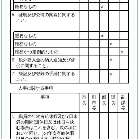
軽易なもの
○
5 証明及び公簿の閲覧に関する
こと。
重要なもの
○
軽易なもの
○
軽易かつ定例的なもの
○
6 税外収入金の納入通知及び督
○
促に関すること。
7 登記及び登録の手続に関する
○
こと。
人事に関する事項
事項
市
副
部
課
副
長
市
長
長
課
長
長
1 職員の年次有給休暇及び7日未
満の期間
(週休日又は休日を挟
む場合はこれを含む。次の項に
おいて同じ。)
の年次有給休暇
以外の休暇
(以下「特別休暇