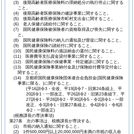
(3)
後期高齢者医療保険料の滞納処分の執行停止に関する
こと。
(4)
後期高齢者医療保険の健診事業に関すること。
(5)
後期高齢者医療保険市町村支出金に関すること。
(6)
老人保健の諸給付に関すること。
(7)
国民健康保険被保険者の資格取得及び喪失に関するこ
と。
(8)
国民健康保険料の納入の通知及び督促に関すること。
(9)
国民健康保険の諸給付に関すること。
(10)
国民健康保険料の過誤納金の還付に関すること。
(11)
医療費等支払資金貸付事業に関すること。
(12)
国民健康保険の保健事業・特定健診に関すること。
(13)
国民健康保険事業納付金及び保険給付費等交付金に
関すること。
(14)
京都府国民健康保険団体連合会負担金
(国民健康保険
事業に限る。)
に関すること。
(平16訓令3・全改、平19訓令7・旧第24条繰上、平
20訓令1・一部改正、平26訓令2・旧第23条繰下、平
27訓令1・平28訓令2・平30訓令5・令2訓令1・一部
改正、令3訓令1・旧第27条繰上、令4訓令1・令8訓
令2・一部改正)
(税務課長の専決事項)
第27条
次の事項は、税務課長が専決する。
(1)
市税の納入通知に関すること。
(2)
1件500,000円以上20,000,000円未満の市税の収入命