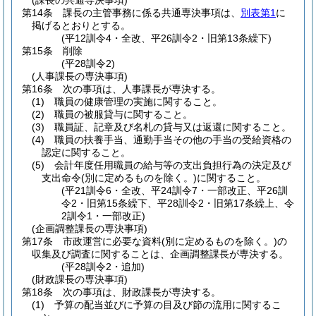
(課長の共通専決事項)
第14条
課長の主管事務に係る共通専決事項は、
別表第1
に
掲げるとおりとする。
(平12訓令4・全改、平26訓令2・旧第13条繰下)
第15条
削除
(平28訓令2)
(人事課長の専決事項)
第16条
次の事項は、人事課長が専決する。
(1)
職員の健康管理の実施に関すること。
(2)
職員の被服貸与に関すること。
(3)
職員証、記章及び名札の貸与又は返還に関すること。
(4)
職員の扶養手当、通勤手当その他の手当の受給資格の
認定に関すること。
(5)
会計年度任用職員の給与等の支出負担行為の決定及び
支出命令
(別に定めるものを除く。)
に関すること。
(平21訓令6・全改、平24訓令7・一部改正、平26訓
令2・旧第15条繰下、平28訓令2・旧第17条繰上、令
2訓令1・一部改正)
(企画調整課長の専決事項)
第17条
市政運営に必要な資料
(別に定めるものを除く。)
の
収集及び調査に関することは、企画調整課長が専決する。
(平28訓令2・追加)
(財政課長の専決事項)
第18条
次の事項は、財政課長が専決する。
(1)
予算の配当並びに予算の目及び節の流用に関するこ