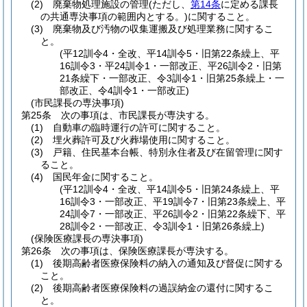
(2)
廃棄物処理施設の管理
(ただし、
第14条
に定める課長
の共通専決事項の範囲内とする。)
に関すること。
(3)
廃棄物及び汚物の収集運搬及び処理業務に関するこ
と。
(平12訓令4・全改、平14訓令5・旧第22条繰上、平
16訓令3・平24訓令1・一部改正、平26訓令2・旧第
21条繰下・一部改正、令3訓令1・旧第25条繰上・一
部改正、令4訓令1・一部改正)
(市民課長の専決事項)
第25条
次の事項は、市民課長が専決する。
(1)
自動車の臨時運行の許可に関すること。
(2)
埋火葬許可及び火葬場使用に関すること。
(3)
戸籍、住民基本台帳、特別永住者及び在留管理に関す
ること。
(4)
国民年金に関すること。
(平12訓令4・全改、平14訓令5・旧第24条繰上、平
16訓令3・一部改正、平19訓令7・旧第23条繰上、平
24訓令7・一部改正、平26訓令2・旧第22条繰下、平
28訓令2・一部改正、令3訓令1・旧第26条繰上)
(保険医療課長の専決事項)
第26条
次の事項は、保険医療課長が専決する。
(1)
後期高齢者医療保険料の納入の通知及び督促に関する
こと。
(2)
後期高齢者医療保険料の過誤納金の還付に関するこ
と。