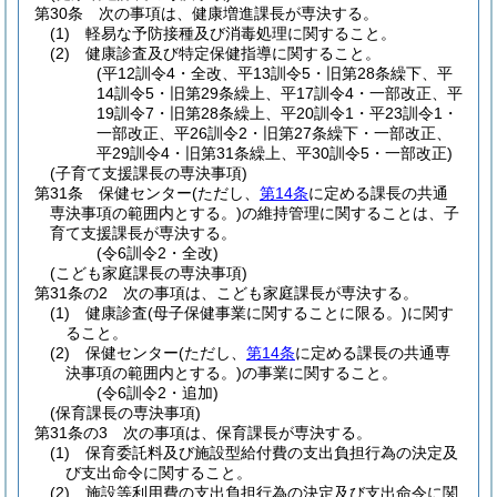
第30条
次の事項は、健康増進課長が専決する。
(1)
軽易な予防接種及び消毒処理に関すること。
(2)
健康診査及び特定保健指導に関すること。
(平12訓令4・全改、平13訓令5・旧第28条繰下、平
14訓令5・旧第29条繰上、平17訓令4・一部改正、平
19訓令7・旧第28条繰上、平20訓令1・平23訓令1・
一部改正、平26訓令2・旧第27条繰下・一部改正、
平29訓令4・旧第31条繰上、平30訓令5・一部改正)
(子育て支援課長の専決事項)
第31条
保健センター
(ただし、
第14条
に定める課長の共通
専決事項の範囲内とする。)
の維持管理に関することは、子
育て支援課長が専決する。
(令6訓令2・全改)
(こども家庭課長の専決事項)
第31条の2
次の事項は、こども家庭課長が専決する。
(1)
健康診査
(母子保健事業に関することに限る。)
に関す
ること。
(2)
保健センター
(ただし、
第14条
に定める課長の共通専
決事項の範囲内とする。)
の事業に関すること。
(令6訓令2・追加)
(保育課長の専決事項)
第31条の3
次の事項は、保育課長が専決する。
(1)
保育委託料及び施設型給付費の支出負担行為の決定及
び支出命令に関すること。
(2)
施設等利用費の支出負担行為の決定及び支出命令に関