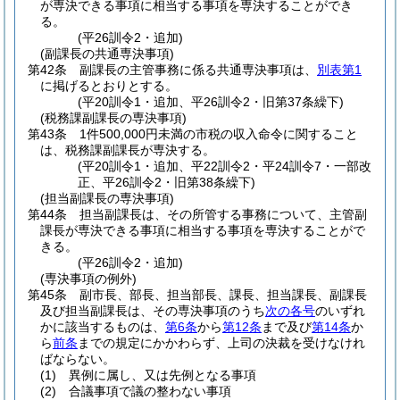
が専決できる事項に相当する事項を専決することができ
る。
(平26訓令2・追加)
(副課長の共通専決事項)
第42条
副課長の主管事務に係る共通専決事項は、
別表第1
に掲げるとおりとする。
(平20訓令1・追加、平26訓令2・旧第37条繰下)
(税務課副課長の専決事項)
第43条
1件500,000円未満の市税の収入命令に関すること
は、税務課副課長が専決する。
(平20訓令1・追加、平22訓令2・平24訓令7・一部改
正、平26訓令2・旧第38条繰下)
(担当副課長の専決事項)
第44条
担当副課長は、その所管する事務について、主管副
課長が専決できる事項に相当する事項を専決することがで
きる。
(平26訓令2・追加)
(専決事項の例外)
第45条
副市長、部長、担当部長、課長、担当課長、副課長
及び担当副課長は、その専決事項のうち
次の各号
のいずれ
かに該当するものは、
第6条
から
第12条
まで及び
第14条
か
ら
前条
までの規定にかかわらず、上司の決裁を受けなけれ
ばならない。
(1)
異例に属し、又は先例となる事項
(2)
合議事項で議の整わない事項