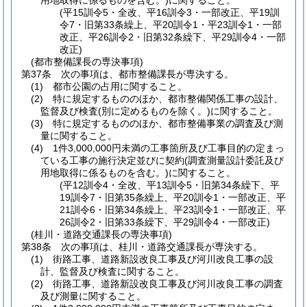
用地取得に係るものを含む。)
に関すること。
(平15訓令5・全改、平16訓令3・一部改正、平19訓
令7・旧第33条繰上、平20訓令1・平23訓令1・一部
改正、平26訓令2・旧第32条繰下、平29訓令4・一部
改正)
(都市整備課長の専決事項)
第37条
次の事項は、都市整備課長が専決する。
(1)
都市公園の占用に関すること。
(2)
特に規定するもののほか、都市整備関係工事の設計、
監督及び検査
(別に定めるものを除く。)
に関すること。
(3)
特に規定するもののほか、都市整備事業の調査及び測
量に関すること。
(4)
1件3,000,000円未満の工事箇所及び工事目的の定まっ
ている工事の施行決定並びに契約
(調査測量設計委託及び
用地取得に係るものを含む。)
に関すること。
(平12訓令4・全改、平13訓令5・旧第34条繰下、平
19訓令7・旧第35条繰上、平20訓令1・一部改正、平
21訓令6・旧第34条繰上、平23訓令1・一部改正、平
26訓令2・旧第33条繰下、平29訓令4・一部改正)
(桂川・道路交通課長の専決事項)
第38条
次の事項は、桂川・道路交通課長が専決する。
(1)
街路工事、道路新設改良工事及び河川改良工事の設
計、監督及び検査に関すること。
(2)
街路工事、道路新設改良工事及び河川改良工事の調査
及び測量に関すること。