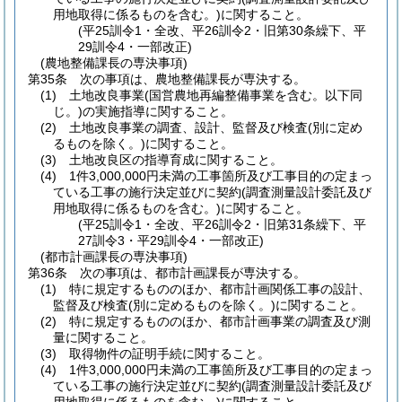
用地取得に係るものを含む。)
に関すること。
(平25訓令1・全改、平26訓令2・旧第30条繰下、平
29訓令4・一部改正)
(農地整備課長の専決事項)
第35条
次の事項は、農地整備課長が専決する。
(1)
土地改良事業
(国営農地再編整備事業を含む。以下同
じ。)
の実施指導に関すること。
(2)
土地改良事業の調査、設計、監督及び検査
(別に定め
るものを除く。)
に関すること。
(3)
土地改良区の指導育成に関すること。
(4)
1件3,000,000円未満の工事箇所及び工事目的の定まっ
ている工事の施行決定並びに契約
(調査測量設計委託及び
用地取得に係るものを含む。)
に関すること。
(平25訓令1・全改、平26訓令2・旧第31条繰下、平
27訓令3・平29訓令4・一部改正)
(都市計画課長の専決事項)
第36条
次の事項は、都市計画課長が専決する。
(1)
特に規定するもののほか、都市計画関係工事の設計、
監督及び検査
(別に定めるものを除く。)
に関すること。
(2)
特に規定するもののほか、都市計画事業の調査及び測
量に関すること。
(3)
取得物件の証明手続に関すること。
(4)
1件3,000,000円未満の工事箇所及び工事目的の定まっ
ている工事の施行決定並びに契約
(調査測量設計委託及び