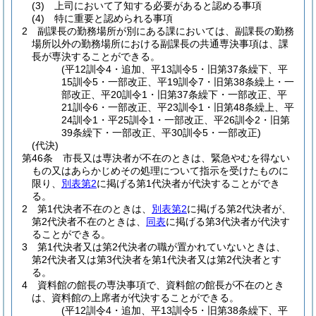
(3)
上司において了知する必要があると認める事項
(4)
特に重要と認められる事項
2
副課長の勤務場所が別にある課においては、副課長の勤務
場所以外の勤務場所における副課長の共通専決事項は、課
長が専決することができる。
(平12訓令4・追加、平13訓令5・旧第37条繰下、平
15訓令5・一部改正、平19訓令7・旧第38条繰上・一
部改正、平20訓令1・旧第37条繰下・一部改正、平
21訓令6・一部改正、平23訓令1・旧第48条繰上、平
24訓令1・平25訓令1・一部改正、平26訓令2・旧第
39条繰下・一部改正、平30訓令5・一部改正)
(代決)
第46条
市長又は専決者が不在のときは、緊急やむを得ない
もの又はあらかじめその処理について指示を受けたものに
限り、
別表第2
に掲げる第1代決者が代決することができ
る。
2
第1代決者不在のときは、
別表第2
に掲げる第2代決者が、
第2代決者不在のときは、
同表
に掲げる第3代決者が代決す
ることができる。
3
第1代決者又は第2代決者の職が置かれていないときは、
第2代決者又は第3代決者を第1代決者又は第2代決者とす
る。
4
資料館の館長の専決事項で、資料館の館長が不在のとき
は、資料館の上席者が代決することができる。
(平12訓令4・追加、平13訓令5・旧第38条繰下、平