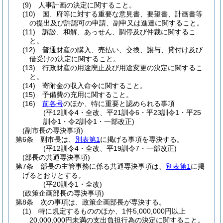
(9)
人事計画の決定に関すること。
(10)
国、府等に対する重要な意見書、要望書、計画書等
の提出及び許認可の申請、副申又は進達に関すること。
(11)
訴訟、和解、あっせん、調停及び仲裁に関するこ
と。
(12)
普通財産の購入、売払い、交換、譲与、貸付け及び
借受けの決定に関すること。
(13)
行政財産の用途廃止及び用途変更の決定に関するこ
と。
(14)
寄附金の収入命令に関すること。
(15)
予備費の充用に関すること。
(16)
前各号
のほか、特に重要と認められる事項
(平12訓令4・全改、平21訓令6・平23訓令1・平25
訓令1・令2訓令1・一部改正)
(副市長の専決事項)
第6条
副市長は、
別表第1
に掲げる事項を専決する。
(平12訓令4・全改、平19訓令7・一部改正)
(部長の共通専決事項)
第7条
部長の主管事務に係る共通専決事項は、
別表第1
に掲
げるとおりとする。
(平20訓令1・全改)
(政策企画部長の専決事項)
第8条
次の事項は、政策企画部長が専決する。
(1)
特に規定するもののほか、1件5,000,000円以上
20,000,000円未満の支出負担行為の決定に関すること。