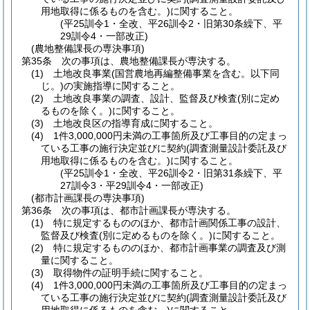
用地取得に係るものを含む。)
に関すること。
(平25訓令1・全改、平26訓令2・旧第30条繰下、平
29訓令4・一部改正)
(農地整備課長の専決事項)
第35条
次の事項は、農地整備課長が専決する。
(1)
土地改良事業
(国営農地再編整備事業を含む。以下同
じ。)
の実施指導に関すること。
(2)
土地改良事業の調査、設計、監督及び検査
(別に定め
るものを除く。)
に関すること。
(3)
土地改良区の指導育成に関すること。
(4)
1件3,000,000円未満の工事箇所及び工事目的の定まっ
ている工事の施行決定並びに契約
(調査測量設計委託及び
用地取得に係るものを含む。)
に関すること。
(平25訓令1・全改、平26訓令2・旧第31条繰下、平
27訓令3・平29訓令4・一部改正)
(都市計画課長の専決事項)
第36条
次の事項は、都市計画課長が専決する。
(1)
特に規定するもののほか、都市計画関係工事の設計、
監督及び検査
(別に定めるものを除く。)
に関すること。
(2)
特に規定するもののほか、都市計画事業の調査及び測
量に関すること。
(3)
取得物件の証明手続に関すること。
(4)
1件3,000,000円未満の工事箇所及び工事目的の定まっ
ている工事の施行決定並びに契約
(調査測量設計委託及び