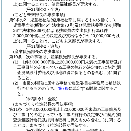
上)
に関することは、健康福祉部長が専決する。
(平31訓令2・全改)
(こども未来部長の専決事項)
第9条の2
児童福祉法
(健康福祉部に属するものを除く。)
、
児童手当法
(昭和46年法律第73号)
及び児童扶養手当法
(昭和
36年法律第238号)
による扶助費の支出負担行為
(1件
2,000,000円以上)
の決定及び支出命令
(1件20,000,000円以
上)
に関することは、こども未来部長が専決する。
(平31訓令2・追加)
(産業観光部長の専決事項)
第10条
次の事項は、産業観光部長が専決する。
(1)
1件3,000,000円以上20,000,000円未満の工事箇所及び
工事目的の定まっている工事の施行の決定並びに契約
(調
査測量設計委託及び用地取得に係るものを含む。)
に関す
ること。
(2)
市長の権限に属する事務で農業委員会事務局に補助執
行させるもののうち、
第7条
に規定する財務に関するこ
と。
(令2訓令1・全改)
(まちづくり推進部長の専決事項)
第11条
1件3,000,000円以上20,000,000円未満の工事箇所及
び工事目的の定まっている工事の施行の決定並びに契約
(調
査測量設計委託及び用地取得に係るものを含む。)
に関する
ことは、まちづくり推進部長が専決する。
(平23訓令1・全改、平29訓令4・一部改正)