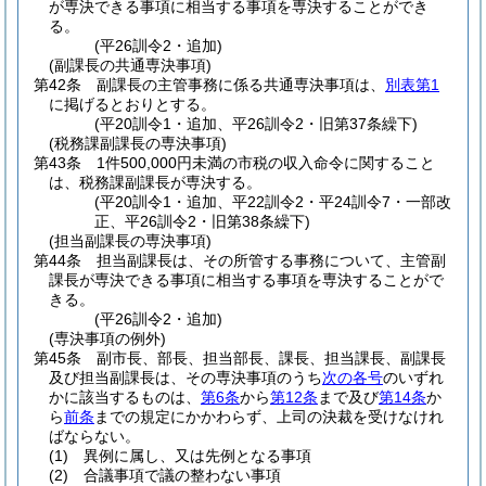
が専決できる事項に相当する事項を専決することができ
る。
(平26訓令2・追加)
(副課長の共通専決事項)
第42条
副課長の主管事務に係る共通専決事項は、
別表第1
に掲げるとおりとする。
(平20訓令1・追加、平26訓令2・旧第37条繰下)
(税務課副課長の専決事項)
第43条
1件500,000円未満の市税の収入命令に関すること
は、税務課副課長が専決する。
(平20訓令1・追加、平22訓令2・平24訓令7・一部改
正、平26訓令2・旧第38条繰下)
(担当副課長の専決事項)
第44条
担当副課長は、その所管する事務について、主管副
課長が専決できる事項に相当する事項を専決することがで
きる。
(平26訓令2・追加)
(専決事項の例外)
第45条
副市長、部長、担当部長、課長、担当課長、副課長
及び担当副課長は、その専決事項のうち
次の各号
のいずれ
かに該当するものは、
第6条
から
第12条
まで及び
第14条
か
ら
前条
までの規定にかかわらず、上司の決裁を受けなけれ
ばならない。
(1)
異例に属し、又は先例となる事項
(2)
合議事項で議の整わない事項