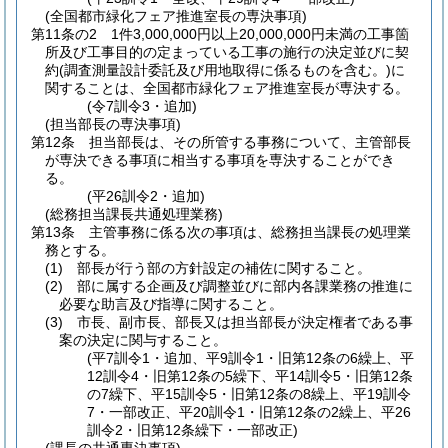
(全国都市緑化フェア推進室長の専決事項)
第11条の2
1件3,000,000円以上20,000,000円未満の工事箇
所及び工事目的の定まっている工事の施行の決定並びに契
約
(調査測量設計委託及び用地取得に係るものを含む。)
に
関することは、全国都市緑化フェア推進室長が専決する。
(令7訓令3・追加)
(担当部長の専決事項)
第12条
担当部長は、その所管する事務について、主管部長
が専決できる事項に相当する事項を専決することができ
る。
(平26訓令2・追加)
(総務担当課長共通処理業務)
第13条
主管事務に係る次の事項は、総務担当課長の処理業
務とする。
(1)
部長が行う部の方針設定の補佐に関すること。
(2)
部に属する企画及び調整並びに部内各課業務の推進に
必要な助言及び指導に関すること。
(3)
市長、副市長、部長又は担当部長が決定権者である事
案の決定に関与すること。
(平7訓令1・追加、平9訓令1・旧第12条の6繰上、平
12訓令4・旧第12条の5繰下、平14訓令5・旧第12条
の7繰下、平15訓令5・旧第12条の8繰上、平19訓令
7・一部改正、平20訓令1・旧第12条の2繰上、平26
訓令2・旧第12条繰下・一部改正)