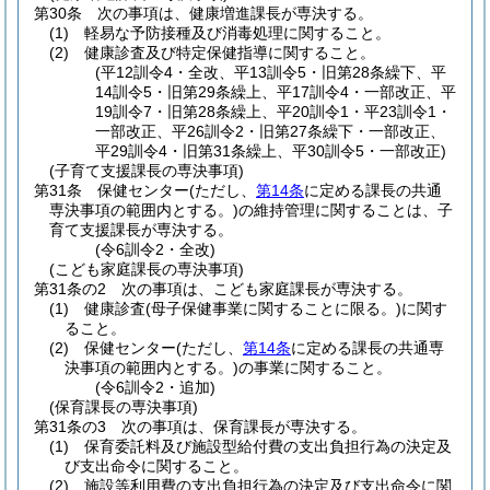
第30条
次の事項は、健康増進課長が専決する。
(1)
軽易な予防接種及び消毒処理に関すること。
(2)
健康診査及び特定保健指導に関すること。
(平12訓令4・全改、平13訓令5・旧第28条繰下、平
14訓令5・旧第29条繰上、平17訓令4・一部改正、平
19訓令7・旧第28条繰上、平20訓令1・平23訓令1・
一部改正、平26訓令2・旧第27条繰下・一部改正、
平29訓令4・旧第31条繰上、平30訓令5・一部改正)
(子育て支援課長の専決事項)
第31条
保健センター
(ただし、
第14条
に定める課長の共通
専決事項の範囲内とする。)
の維持管理に関することは、子
育て支援課長が専決する。
(令6訓令2・全改)
(こども家庭課長の専決事項)
第31条の2
次の事項は、こども家庭課長が専決する。
(1)
健康診査
(母子保健事業に関することに限る。)
に関す
ること。
(2)
保健センター
(ただし、
第14条
に定める課長の共通専
決事項の範囲内とする。)
の事業に関すること。
(令6訓令2・追加)
(保育課長の専決事項)
第31条の3
次の事項は、保育課長が専決する。
(1)
保育委託料及び施設型給付費の支出負担行為の決定及
び支出命令に関すること。
(2)
施設等利用費の支出負担行為の決定及び支出命令に関