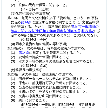
と。
(2)
公債の元利金償還に関すること。
(平28訓令2・追加)
(文化芸術課長の専決事項)
第19条
亀岡市文化資料館
(以下「資料館」という。)
の事務
に係る
第14条
に規定する財務に関することは、文化芸術課
長が専決する。
ただし、資料館の館長が
亀岡市一般職員の
給与に関する条例
(昭和30年亀岡市条例第25号)
別表第2
に規
定する6級に相当する職員であるときは、この限りでない。
(令6訓令2・全改)
(亀岡市文化資料館の館長の専決事項)
第19条の2
次の事項は、資料館の館長が専決する。
(1)
第14条
に規定する主管事務に関すること。
(2)
資料館の施設の管理に関すること。
(3)
ポスター等の掲示その他軽易な広告に関すること。
(令7訓令3・追加)
(総務課長の専決事項)
第20条
次の事項は、総務課長が専決する。
(1)
例規データベースシステムの更新に関すること。
(2)
庁舎の一部使用許可及び取締りに関すること。
(3)
当直の勤務割当て及び服務に関すること。
(4)
文書の収受、発送及び整理保存に関すること。
(5)
文書の浄書及び印刷に関すること。
(6)
統計に関すること。
(昭60訓令6・一部改正、昭62訓令5・旧第15条繰