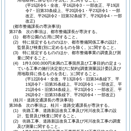
用地取得に係るものを含む。)
に関すること。
(平15訓令5・全改、平16訓令3・一部改正、平19訓
令7・旧第33条繰上、平20訓令1・平23訓令1・一部
改正、平26訓令2・旧第32条繰下、平29訓令4・一部
改正)
(都市整備課長の専決事項)
第37条
次の事項は、都市整備課長が専決する。
(1)
都市公園の占用に関すること。
(2)
特に規定するもののほか、都市整備関係工事の設計、
監督及び検査
(別に定めるものを除く。)
に関すること。
(3)
特に規定するもののほか、都市整備事業の調査及び測
量に関すること。
(4)
1件3,000,000円未満の工事箇所及び工事目的の定まっ
ている工事の施行決定並びに契約
(調査測量設計委託及び
用地取得に係るものを含む。)
に関すること。
(平12訓令4・全改、平13訓令5・旧第34条繰下、平
19訓令7・旧第35条繰上、平20訓令1・一部改正、平
21訓令6・旧第34条繰上、平23訓令1・一部改正、平
26訓令2・旧第33条繰下、平29訓令4・一部改正)
(桂川・道路交通課長の専決事項)
第38条
次の事項は、桂川・道路交通課長が専決する。
(1)
街路工事、道路新設改良工事及び河川改良工事の設
計、監督及び検査に関すること。
(2)
街路工事、道路新設改良工事及び河川改良工事の調査
及び測量に関すること。