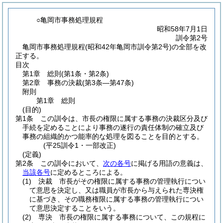
○亀岡市事務処理規程
昭和58年7月1日
訓令第2号
亀岡市事務処理規程(昭和42年亀岡市訓令第2号)の全部を改
正する。
目次
第1章
総則
(第1条・第2条)
第2章
事務の決裁
(第3条―第47条)
附則
第1章
総則
(目的)
第1条
この訓令は、市長の権限に属する事務の決裁区分及び
手続を定めることにより事務の遂行の責任体制の確立及び
事務の組織的かつ能率的な処理を図ることを目的とする。
(平25訓令1・一部改正)
(定義)
第2条
この訓令において、
次の各号
に掲げる用語の意義は、
当該各号
に定めるところによる。
(1)
決裁 市長がその権限に属する事務の管理執行につい
て意思を決定し、又は職員が市長から与えられた専決権
に基づき、その職務権限に属する事務の管理執行につい
て意思決定することをいう。
(2)
専決 市長の権限に属する事務について、この規程に