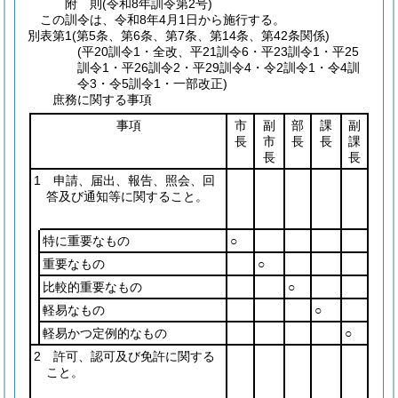
附
則
(令和8年
訓令第2号)
この訓令は、令和8年4月1日から施行する。
別表第1
(第5条、第6条、第7条、第14条、第42条関係)
(平20訓令1・全改、平21訓令6・平23訓令1・平25
訓令1・平26訓令2・平29訓令4・令2訓令1・令4訓
令3・令5訓令1・一部改正)
庶務に関する事項
事項
市
副
部
課
副
長
市
長
長
課
長
長
1 申請、届出、報告、照会、回
答及び通知等に関すること。
特に重要なもの
○
重要なもの
○
比較的重要なもの
○
軽易なもの
○
軽易かつ定例的なもの
○
2 許可、認可及び免許に関する
こと。