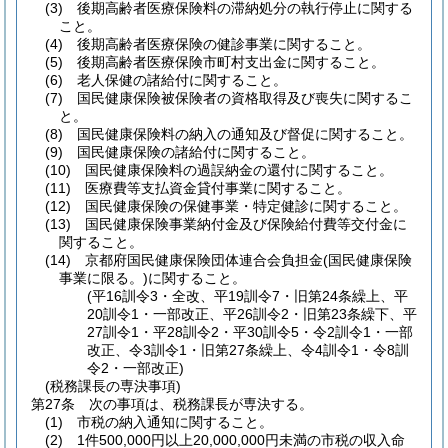
(3)
後期高齢者医療保険料の滞納処分の執行停止に関する
こと。
(4)
後期高齢者医療保険の健診事業に関すること。
(5)
後期高齢者医療保険市町村支出金に関すること。
(6)
老人保健の諸給付に関すること。
(7)
国民健康保険被保険者の資格取得及び喪失に関するこ
と。
(8)
国民健康保険料の納入の通知及び督促に関すること。
(9)
国民健康保険の諸給付に関すること。
(10)
国民健康保険料の過誤納金の還付に関すること。
(11)
医療費等支払資金貸付事業に関すること。
(12)
国民健康保険の保健事業・特定健診に関すること。
(13)
国民健康保険事業納付金及び保険給付費等交付金に
関すること。
(14)
京都府国民健康保険団体連合会負担金
(国民健康保険
事業に限る。)
に関すること。
(平16訓令3・全改、平19訓令7・旧第24条繰上、平
20訓令1・一部改正、平26訓令2・旧第23条繰下、平
27訓令1・平28訓令2・平30訓令5・令2訓令1・一部
改正、令3訓令1・旧第27条繰上、令4訓令1・令8訓
令2・一部改正)
(税務課長の専決事項)
第27条
次の事項は、税務課長が専決する。
(1)
市税の納入通知に関すること。
(2)
1件500,000円以上20,000,000円未満の市税の収入命