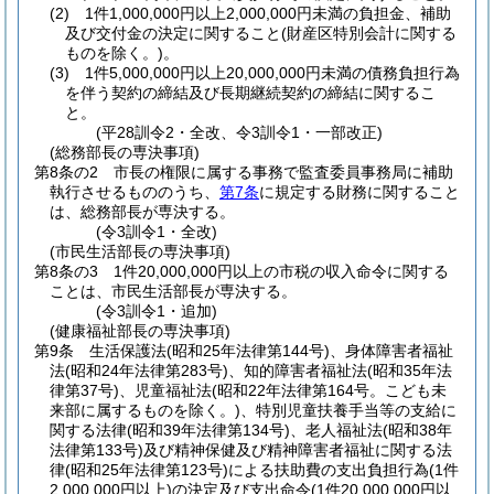
(2)
1件1,000,000円以上2,000,000円未満の負担金、補助
及び交付金の決定に関すること
(財産区特別会計に関する
ものを除く。)
。
(3)
1件5,000,000円以上20,000,000円未満の債務負担行為
を伴う契約の締結及び長期継続契約の締結に関するこ
と。
(平28訓令2・全改、令3訓令1・一部改正)
(総務部長の専決事項)
第8条の2
市長の権限に属する事務で監査委員事務局に補助
執行させるもののうち、
第7条
に規定する財務に関すること
は、総務部長が専決する。
(令3訓令1・全改)
(市民生活部長の専決事項)
第8条の3
1件20,000,000円以上の市税の収入命令に関する
ことは、市民生活部長が専決する。
(令3訓令1・追加)
(健康福祉部長の専決事項)
第9条
生活保護法
(昭和25年法律第144号)
、身体障害者福祉
法
(昭和24年法律第283号)
、知的障害者福祉法
(昭和35年法
律第37号)
、児童福祉法
(昭和22年法律第164号。こども未
来部に属するものを除く。)
、特別児童扶養手当等の支給に
関する法律
(昭和39年法律第134号)
、老人福祉法
(昭和38年
法律第133号)
及び精神保健及び精神障害者福祉に関する法
律
(昭和25年法律第123号)
による扶助費の支出負担行為
(1件
2,000,000円以上)
の決定及び支出命令
(1件20,000,000円以