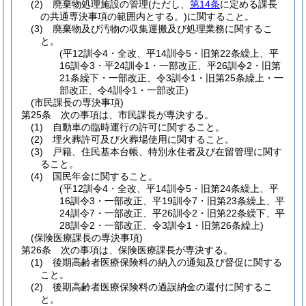
(2)
廃棄物処理施設の管理
(ただし、
第14条
に定める課長
の共通専決事項の範囲内とする。)
に関すること。
(3)
廃棄物及び汚物の収集運搬及び処理業務に関するこ
と。
(平12訓令4・全改、平14訓令5・旧第22条繰上、平
16訓令3・平24訓令1・一部改正、平26訓令2・旧第
21条繰下・一部改正、令3訓令1・旧第25条繰上・一
部改正、令4訓令1・一部改正)
(市民課長の専決事項)
第25条
次の事項は、市民課長が専決する。
(1)
自動車の臨時運行の許可に関すること。
(2)
埋火葬許可及び火葬場使用に関すること。
(3)
戸籍、住民基本台帳、特別永住者及び在留管理に関す
ること。
(4)
国民年金に関すること。
(平12訓令4・全改、平14訓令5・旧第24条繰上、平
16訓令3・一部改正、平19訓令7・旧第23条繰上、平
24訓令7・一部改正、平26訓令2・旧第22条繰下、平
28訓令2・一部改正、令3訓令1・旧第26条繰上)
(保険医療課長の専決事項)
第26条
次の事項は、保険医療課長が専決する。
(1)
後期高齢者医療保険料の納入の通知及び督促に関する
こと。
(2)
後期高齢者医療保険料の過誤納金の還付に関するこ
と。