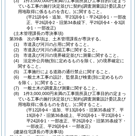
(3)
1件3,000,000円未満の工事箇所及び工事目的の定まっ
ている工事の施行決定並びに契約
(調査測量設計委託及び
用地取得に係るものを含む。)
に関すること。
(平21訓令6・追加、平23訓令1・平24訓令1・一部改
正、平26訓令2・旧第34条繰下、平29訓令4・令3訓
令1・一部改正)
(土木管理課長の専決事項)
第39条
次の事項は、土木管理課長が専決する。
(1)
市道及び河川の占用に関すること。
(2)
市道及び河川の承認工事に関すること。
(3)
市道及び河川の境界確定並びに測量に関すること。
(4)
法定外公共物
(別に定めるものを除く。)
の境界確定に
関すること。
(5)
工事施行による道路の通行禁止に関すること。
(6)
一般土木工事の設計、監督及び検査
(別に定めるもの
を除く。)
に関すること。
(7)
一般土木の調査及び測量に関すること。
(8)
1件3,000,000円未満の工事箇所及び工事目的の定まっ
ている工事の施行決定並びに契約
(調査測量設計委託及び
用地取得に係るものを含む。)
に関すること。
(平12訓令4・追加、平13訓令5・旧第35条繰下、平
19訓令7・旧第36条繰上、平20訓令1・平23訓令1・
平24訓令1・一部改正、平26訓令2・旧第35条繰下・
一部改正、平29訓令4・一部改正)
(建築住宅課長の専決事項)