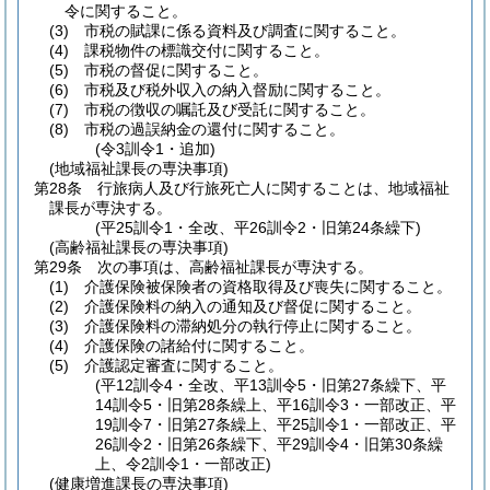
令に関すること。
(3)
市税の賦課に係る資料及び調査に関すること。
(4)
課税物件の標識交付に関すること。
(5)
市税の督促に関すること。
(6)
市税及び税外収入の納入督励に関すること。
(7)
市税の徴収の嘱託及び受託に関すること。
(8)
市税の過誤納金の還付に関すること。
(令3訓令1・追加)
(地域福祉課長の専決事項)
第28条
行旅病人及び行旅死亡人に関することは、地域福祉
課長が専決する。
(平25訓令1・全改、平26訓令2・旧第24条繰下)
(高齢福祉課長の専決事項)
第29条
次の事項は、高齢福祉課長が専決する。
(1)
介護保険被保険者の資格取得及び喪失に関すること。
(2)
介護保険料の納入の通知及び督促に関すること。
(3)
介護保険料の滞納処分の執行停止に関すること。
(4)
介護保険の諸給付に関すること。
(5)
介護認定審査に関すること。
(平12訓令4・全改、平13訓令5・旧第27条繰下、平
14訓令5・旧第28条繰上、平16訓令3・一部改正、平
19訓令7・旧第27条繰上、平25訓令1・一部改正、平
26訓令2・旧第26条繰下、平29訓令4・旧第30条繰
上、令2訓令1・一部改正)
(健康増進課長の専決事項)