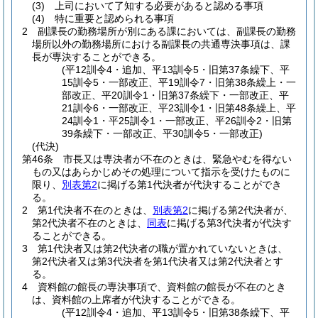
(3)
上司において了知する必要があると認める事項
(4)
特に重要と認められる事項
2
副課長の勤務場所が別にある課においては、副課長の勤務
場所以外の勤務場所における副課長の共通専決事項は、課
長が専決することができる。
(平12訓令4・追加、平13訓令5・旧第37条繰下、平
15訓令5・一部改正、平19訓令7・旧第38条繰上・一
部改正、平20訓令1・旧第37条繰下・一部改正、平
21訓令6・一部改正、平23訓令1・旧第48条繰上、平
24訓令1・平25訓令1・一部改正、平26訓令2・旧第
39条繰下・一部改正、平30訓令5・一部改正)
(代決)
第46条
市長又は専決者が不在のときは、緊急やむを得ない
もの又はあらかじめその処理について指示を受けたものに
限り、
別表第2
に掲げる第1代決者が代決することができ
る。
2
第1代決者不在のときは、
別表第2
に掲げる第2代決者が、
第2代決者不在のときは、
同表
に掲げる第3代決者が代決す
ることができる。
3
第1代決者又は第2代決者の職が置かれていないときは、
第2代決者又は第3代決者を第1代決者又は第2代決者とす
る。
4
資料館の館長の専決事項で、資料館の館長が不在のとき
は、資料館の上席者が代決することができる。
(平12訓令4・追加、平13訓令5・旧第38条繰下、平