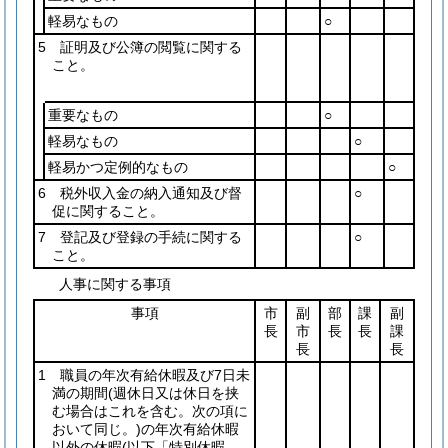
軽易なもの
○
5 証明及び公簿の閲覧に関する
こと。
重要なもの
○
軽易なもの
○
軽易かつ定例的なもの
○
6 税外収入金の納入通知及び督
○
促に関すること。
7 登記及び登録の手続に関する
○
こと。
人事に関する事項
事項
市
副
部
課
副
長
市
長
長
課
長
長
1 職員の年次有給休暇及び7日未
満の期間
(週休日又は休日を挟
む場合はこれを含む。次の項に
おいて同じ。)
の年次有給休暇
以外の休暇
(以下「特別休暇