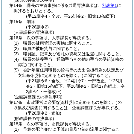
(課長の共通専決事項)
第14条
課長の主管事務に係る共通専決事項は、
別表第1
に
掲げるとおりとする。
(平12訓令4・全改、平26訓令2・旧第13条繰下)
第15条
削除
(平28訓令2)
(人事課長の専決事項)
第16条
次の事項は、人事課長が専決する。
(1)
職員の健康管理の実施に関すること。
(2)
職員の被服貸与に関すること。
(3)
職員証、記章及び名札の貸与又は返還に関すること。
(4)
職員の扶養手当、通勤手当その他の手当の受給資格の
認定に関すること。
(5)
会計年度任用職員の給与等の支出負担行為の決定及び
支出命令
(別に定めるものを除く。)
に関すること。
(平21訓令6・全改、平24訓令7・一部改正、平26訓
令2・旧第15条繰下、平28訓令2・旧第17条繰上、令
2訓令1・一部改正)
(企画調整課長の専決事項)
第17条
市政運営に必要な資料
(別に定めるものを除く。)
の
収集及び調査に関することは、企画調整課長が専決する。
(平28訓令2・追加)
(財政課長の専決事項)
第18条
次の事項は、財政課長が専決する。
(1)
予算の配当並びに予算の目及び節の流用に関するこ