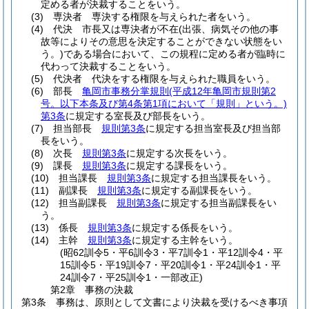
定める者が決裁することをいう。
(3)
専決者 専決する権限を与えられた者をいう。
(4)
代決 市長又は専決者が不在
(出張、病気その他の事
故等によりその意思を決定することができない状態をい
う。)
である場合において、この規程に定める者が臨時に
代わって決裁することをいう。
(5)
代決者 代決をする権限を与えられた職員をいう。
(6)
部長
亀岡市事務分掌規則
(平成12年亀岡市規則第2
号。以下本条及び第4条第1項において「規則」という。)
第3条
に規定する室長及び部長をいう。
(7)
担当部長
規則第3条
に規定する担当室長及び担当部
長をいう。
(8)
次長
規則第3条
に規定する次長をいう。
(9)
課長
規則第3条
に規定する課長をいう。
(10)
担当課長
規則第3条
に規定する担当課長をいう。
(11)
副課長
規則第3条
に規定する副課長をいう。
(12)
担当副課長
規則第3条
に規定する担当副課長をい
う。
(13)
係長
規則第3条
に規定する係長をいう。
(14)
主幹
規則第3条
に規定する主幹をいう。
(昭62訓令5・平6訓令3・平7訓令1・平12訓令4・平
15訓令5・平19訓令7・平20訓令1・平24訓令1・平
24訓令7・平25訓令1・一部改正)
第2章
事務の決裁
第3条
事務は、原則として文書により決裁を受けるべき事項