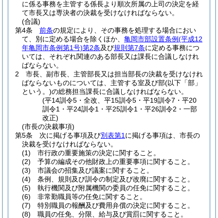
に係る事務を主管する係長より順次所属の上司の決定を経
て市長又は専決者の決裁を受けなければならない。
(合議)
第4条
前条
の規定により、その事務を処理する場合におい
て、別に定める場合を除くほか、
亀岡市部設置条例
(平成12
年亀岡市条例第1号)
第2条
及び
規則第7条
に定める事務につ
いては、それぞれ関連のある部長又は課長に合議しなけれ
ばならない。
2
市長、副市長、主管部長又は担当部長の決裁を受けなけれ
ばならないものについては、主管する室及び部
(以下「部」
という。)
の総務担当課長に合議しなければならない。
(平14訓令5・全改、平15訓令5・平19訓令7・平20
訓令1・平24訓令1・平25訓令1・平26訓令2・一部
改正)
(市長の決裁事項)
第5条
次に掲げる事項及び
別表第1
に掲げる事項は、市長の
決裁を受けなければならない。
(1)
市行政の重要施策の決定に関すること。
(2)
予算の編成その他財政上の重要事項に関すること。
(3)
市議会の招集及び議案に関すること。
(4)
条例、規則及び訓令の制定及び改廃に関すること。
(5)
執行機関及び附属機関の委員の任免に関すること。
(6)
非常勤職員等の任免に関すること。
(7)
特別職員の報酬及び費用弁償の決定に関すること。
(8)
職員の任免、分限、給与及び賞罰に関すること。