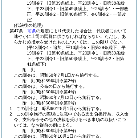
19訓令7・旧第39条繰上、平20訓令1・旧第38条繰
下、平23訓令1・旧第49条繰上、平25訓令1・一部改
正、平26訓令2・旧第40条繰下、令6訓令2・一部改
正)
(代決後の処理)
第47条
前条
の規定により代決した場合は、代決者において
速やかに上司の閲覧に供さなければならない。
ただし、あ
らかじめ指示を受けたものについては、この限りでない。
(平12訓令4・追加、平13訓令5・旧第39条繰下、平
19訓令7・旧第40条繰上、平20訓令1・旧第39条繰
下、平23訓令1・旧第50条繰上、平26訓令2・旧第
41条繰下)
附
則
この訓令は、昭和58年7月1日から施行する。
附
則
(昭和59年
訓令第2号)
この訓令は、公布の日から施行する。
附
則
(昭和60年
訓令第4号)
この訓令は、昭和60年7月12日から施行する。
附
則
(昭和60年
訓令第6号)
1
この訓令は、昭和60年8月1日から施行する。
2
この訓令施行の際現に決裁中である支出負担行為、収入命
令、支出命令その他の決裁を受けるべき事項の取扱いにつ
いては、なお従前の例による。
附
則
(昭和60年
訓令第8号)
この訓令は、昭和60年10月1日から施行する。