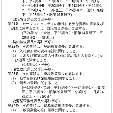
下、平2訓令3・平9訓令1・平10訓令3・平12訓令
4・平14訓令5・平20訓令1・平21訓令6・平22訓令
2・平24訓令7・一部改正、平26訓令2・旧第16条繰
下、平28訓令2・旧第19条繰下)
(自治防災課長の専決事項)
第21条
セーフコミュニティの推進に必要な資料の収集及び
調査に関することは、自治防災課長が専決する。
(平24訓令1・全改、平26訓令2・旧第14条繰下、平
28訓令2・一部改正)
(契約検査課長の専決事項)
第22条
次の事項は、契約検査課長が専決する。
(1)
入札参加者の資格確認に関すること。
(2)
土木及び建築工事の検査
(別に定めるものを除く。)
及
び指導に関すること。
(令3訓令1・全改)
(環境政策課長の専決事項)
第23条
次の事項は、環境政策課長が専決する。
(1)
ねずみ族及び昆虫駆除に関すること。
(2)
飼犬の登録に関すること。
(平16訓令3・全改、平17訓令4・平24訓令1・一部改
正、平26訓令2・旧第20条繰下、令3訓令1・旧第24
条繰上・一部改正)
(資源循環推進課長の専決事項)
第24条
次の事項は、資源循環推進課長が専決する。
(1)
一般廃棄物の窓口業務に関すること。