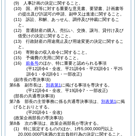
(9)
人事計画の決定に関すること。
(10)
国、府等に対する重要な意見書、要望書、計画書等
の提出及び許認可の申請、副申又は進達に関すること。
(11)
訴訟、和解、あっせん、調停及び仲裁に関するこ
と。
(12)
普通財産の購入、売払い、交換、譲与、貸付け及び
借受けの決定に関すること。
(13)
行政財産の用途廃止及び用途変更の決定に関するこ
と。
(14)
寄附金の収入命令に関すること。
(15)
予備費の充用に関すること。
(16)
前各号
のほか、特に重要と認められる事項
(平12訓令4・全改、平21訓令6・平23訓令1・平25
訓令1・令2訓令1・一部改正)
(副市長の専決事項)
第6条
副市長は、
別表第1
に掲げる事項を専決する。
(平12訓令4・全改、平19訓令7・一部改正)
(部長の共通専決事項)
第7条
部長の主管事務に係る共通専決事項は、
別表第1
に掲
げるとおりとする。
(平20訓令1・全改)
(政策企画部長の専決事項)
第8条
次の事項は、政策企画部長が専決する。
(1)
特に規定するもののほか、1件5,000,000円以上
20,000,000円未満の支出負担行為の決定に関すること。