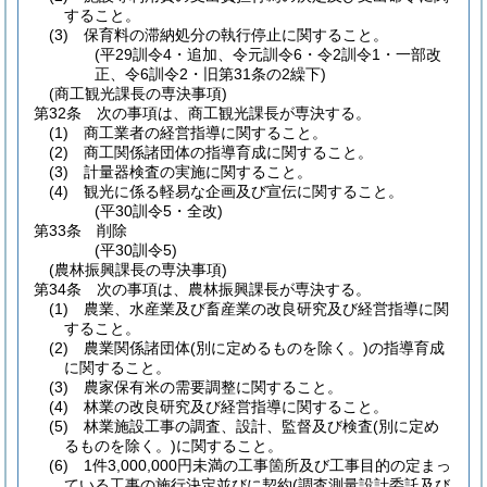
すること。
(3)
保育料の滞納処分の執行停止に関すること。
(平29訓令4・追加、令元訓令6・令2訓令1・一部改
正、令6訓令2・旧第31条の2繰下)
(商工観光課長の専決事項)
第32条
次の事項は、商工観光課長が専決する。
(1)
商工業者の経営指導に関すること。
(2)
商工関係諸団体の指導育成に関すること。
(3)
計量器検査の実施に関すること。
(4)
観光に係る軽易な企画及び宣伝に関すること。
(平30訓令5・全改)
第33条
削除
(平30訓令5)
(農林振興課長の専決事項)
第34条
次の事項は、農林振興課長が専決する。
(1)
農業、水産業及び畜産業の改良研究及び経営指導に関
すること。
(2)
農業関係諸団体
(別に定めるものを除く。)
の指導育成
に関すること。
(3)
農家保有米の需要調整に関すること。
(4)
林業の改良研究及び経営指導に関すること。
(5)
林業施設工事の調査、設計、監督及び検査
(別に定め
るものを除く。)
に関すること。
(6)
1件3,000,000円未満の工事箇所及び工事目的の定まっ
ている工事の施行決定並びに契約
(調査測量設計委託及び