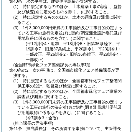
第40条
次の事項は、建築住宅課長が専決する。
(1)
特に規定するもののほか、土木建築工事の設計、監督
及び検査
(別に定めるものを除く。)
に関すること。
(2)
特に規定するもののほか、土木の調査及び測量に関す
ること。
(3)
1件3,000,000円未満の工事箇所及び工事目的の定まっ
ている工事の施行決定並びに契約
(調査測量設計委託及び
用地取得に係るものを含む。)
に関すること。
(平12訓令4・追加、平13訓令5・旧第36条繰下、平
19訓令7・旧第37条繰上、平20訓令1・平23訓令1・
一部改正、平26訓令2・旧第36条繰下、平29訓令4・
一部改正)
(全国都市緑化フェア整備課長の専決事項)
第40条の2
次の事項は、全国都市緑化フェア整備課長が専
決する。
(1)
特に規定するもののほか、全国都市緑化フェア整備関
係工事の設計、監督及び検査に関すること。
(2)
特に規定するもののほか、全国都市緑化フェア事業の
調査及び測量に関すること。
(3)
1件3,000,000円未満の工事箇所及び工事目的の定まっ
ている工事の施行の決定並びに契約
(調査測量設計委託及
び用地取得に係るものを含む。)
に関すること。
(令7訓令3・全改)
(担当課長の専決事項)
第41条
担当課長は、その所管する事務について、主管課長