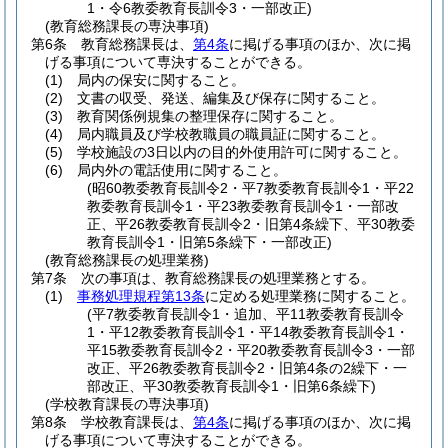
1・令6教委教育長訓令3・一部改正)
(教育総務課長の専決事項)
第6条
教育総務課長は、
第4条
に掲げる事項のほか、次に掲
げる事項について専決することができる。
(1)
局内の保安に関すること。
(2)
文書の収受、発送、編集及び保存に関すること。
(3)
教育関係例規集の整理保存に関すること。
(4)
局内職員及び学校教職員の職員証に関すること。
(5)
学校施設の3日以内の目的外使用許可に関すること。
(6)
局内外の電話使用に関すること。
(昭60教委教育長訓令2・平7教委教育長訓令1・平22
教委教育長訓令1・平23教委教育長訓令1・一部改
正、平26教委教育長訓令2・旧第4条繰下、平30教委
教育長訓令1・旧第5条繰下・一部改正)
(教育総務課長の処理業務)
第7条
次の事項は、教育総務課長の処理業務とする。
(1)
事務処理規程第13条
に定める処理業務に関すること。
(平7教委教育長訓令1・追加、平11教委教育長訓令
1・平12教委教育長訓令1・平14教委教育長訓令1・
平15教委教育長訓令2・平20教委教育長訓令3・一部
改正、平26教委教育長訓令2・旧第4条の2繰下・一
部改正、平30教委教育長訓令1・旧第6条繰下)
(学校教育課長の専決事項)
第8条
学校教育課長は、
第4条
に掲げる事項のほか、次に掲
げる事項について専決することができる。