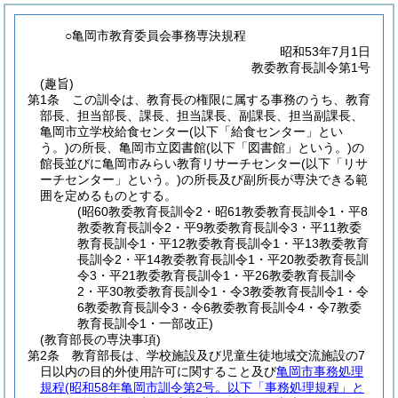
○亀岡市教育委員会事務専決規程
昭和53年7月1日
教委教育長訓令第1号
(趣旨)
第1条
この訓令は、教育長の権限に属する事務のうち、教育
部長、担当部長、課長、担当課長、副課長、担当副課長、
亀岡市立学校給食センター
(以下「給食センター」とい
う。)
の所長、亀岡市立図書館
(以下「図書館」という。)
の
館長並びに亀岡市みらい教育リサーチセンター
(以下「リサ
ーチセンター」という。)
の所長及び副所長が専決できる範
囲を定めるものとする。
(昭60教委教育長訓令2・昭61教委教育長訓令1・平8
教委教育長訓令2・平9教委教育長訓令3・平11教委
教育長訓令1・平12教委教育長訓令1・平13教委教育
長訓令2・平14教委教育長訓令1・平20教委教育長訓
令3・平21教委教育長訓令1・平26教委教育長訓令
2・平30教委教育長訓令1・令3教委教育長訓令1・令
6教委教育長訓令3・令6教委教育長訓令4・令7教委
教育長訓令1・一部改正)
(教育部長の専決事項)
第2条
教育部長は、学校施設及び児童生徒地域交流施設の7
日以内の目的外使用許可に関すること及び
亀岡市事務処理
規程
(昭和58年亀岡市訓令第2号。以下「事務処理規程」と