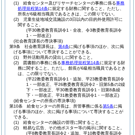
(1)
給食センター及びリサーチセンターの事務に係る
事務
処理規程第14条
に規定する財務に関すること。
ただし、
所長が6級相当職員であるときは、この限りでない。
(2)
児童生徒地域交流施設の3日以内の目的外使用許可に
関すること。
(平30教委教育長訓令1・全改、令3教委教育長訓令
1・一部改正)
(社会教育課長の専決事項)
第9条
社会教育課長は、
第4条
に掲げる事項のほか、次に掲
げる事項について専決することができる。
(1)
野外活動用具の貸出しに関すること。
(2)
図書館の事務に係る
事務処理規程第14条
に規定する財
務に関すること。
ただし、館長が6級相当職員であるとき
は、この限りでない。
(平22教委教育長訓令1・追加、平23教委教育長訓令
1・一部改正、平26教委教育長訓令2・旧第5条の2繰
下・一部改正、平30教委教育長訓令1・旧第8条繰
下・一部改正、平31教委教育長訓令1・一部改正)
(給食センターの所長の専決事項)
第10条
給食センターの所長は、所管事務に係る
第5条
に掲
げる事項のほか、次に掲げる事項について専決することが
できる。
(1)
給食センターの施設の管理に関すること。
(2)
軽易な広告、その他ポスター等の掲示に関すること。
(平8教委教育長訓令2・追加、平10教委教育長訓令