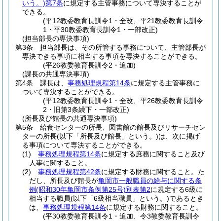
いう。)
第7条
に規定する主管事務について専決することが
できる。
(平12教委教育長訓令1・全改、平21教委教育長訓令
1・平30教委教育長訓令1・一部改正)
(担当部長の専決事項)
第3条
担当部長は、その所管する事務について、主管部長が
専決できる事項に相当する事項を専決することができる。
(平26教委教育長訓令2・追加)
(課長の共通専決事項)
第4条
課長は、
事務処理規程第14条
に規定する主管事務に
ついて専決することができる。
(平12教委教育長訓令1・全改、平26教委教育長訓令
2・旧第3条繰下・一部改正)
(所長及び館長の共通専決事項)
第5条
給食センターの所長、図書館の館長及びリサーチセン
ターの所長
(以下「所長及び館長」という。)
は、次に掲げ
る事項について専決することができる。
(1)
事務処理規程第14条
に規定する庶務に関すること及び
人事に関すること。
(2)
事務処理規程第42条
に規定する財務に関すること。
た
だし、所長及び館長が
亀岡市一般職員の給与に関する条
例
(昭和30年亀岡市条例第25号)
別表第2
に規定する6級に
相当する職員
(以下「6級相当職員」という。)
であるとき
は、
事務処理規程第14条
に規定する財務に関すること。
(平30教委教育長訓令1・追加、令3教委教育長訓令