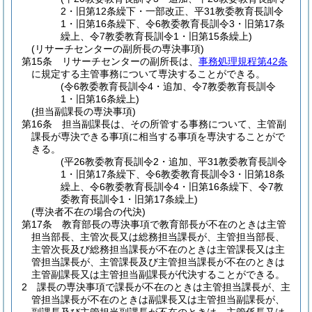
2・旧第12条繰下・一部改正、平31教委教育長訓令
1・旧第16条繰下、令6教委教育長訓令3・旧第17条
繰上、令7教委教育長訓令1・旧第15条繰上)
(リサーチセンターの副所長の専決事項)
第15条
リサーチセンターの副所長は、
事務処理規程第42条
に規定する主管事務について専決することができる。
(令6教委教育長訓令4・追加、令7教委教育長訓令
1・旧第16条繰上)
(担当副課長の専決事項)
第16条
担当副課長は、その所管する事務について、主管副
課長が専決できる事項に相当する事項を専決することがで
きる。
(平26教委教育長訓令2・追加、平31教委教育長訓令
1・旧第17条繰下、令6教委教育長訓令3・旧第18条
繰上、令6教委教育長訓令4・旧第16条繰下、令7教
委教育長訓令1・旧第17条繰上)
(専決者不在の場合の代決)
第17条
教育部長の専決事項で教育部長が不在のときは主管
担当部長、主管次長又は総務担当課長が、主管担当部長、
主管次長及び総務担当課長が不在のときは主管課長又は主
管担当課長が、主管課長及び主管担当課長が不在のときは
主管副課長又は主管担当副課長が代決することができる。
2
課長の専決事項で課長が不在のときは主管担当課長が、主
管担当課長が不在のときは副課長又は主管担当副課長が、