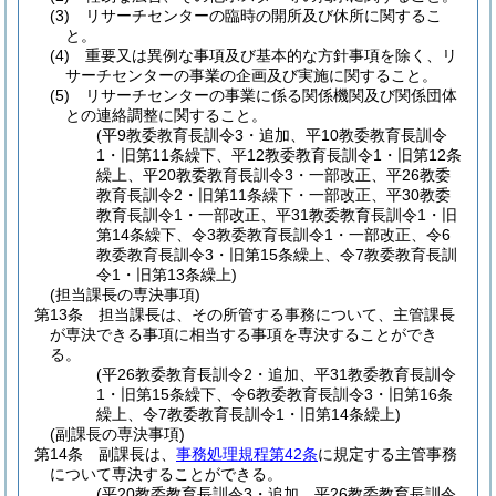
(3)
リサーチセンターの臨時の開所及び休所に関するこ
と。
(4)
重要又は異例な事項及び基本的な方針事項を除く、リ
サーチセンターの事業の企画及び実施に関すること。
(5)
リサーチセンターの事業に係る関係機関及び関係団体
との連絡調整に関すること。
(平9教委教育長訓令3・追加、平10教委教育長訓令
1・旧第11条繰下、平12教委教育長訓令1・旧第12条
繰上、平20教委教育長訓令3・一部改正、平26教委
教育長訓令2・旧第11条繰下・一部改正、平30教委
教育長訓令1・一部改正、平31教委教育長訓令1・旧
第14条繰下、令3教委教育長訓令1・一部改正、令6
教委教育長訓令3・旧第15条繰上、令7教委教育長訓
令1・旧第13条繰上)
(担当課長の専決事項)
第13条
担当課長は、その所管する事務について、主管課長
が専決できる事項に相当する事項を専決することができ
る。
(平26教委教育長訓令2・追加、平31教委教育長訓令
1・旧第15条繰下、令6教委教育長訓令3・旧第16条
繰上、令7教委教育長訓令1・旧第14条繰上)
(副課長の専決事項)
第14条
副課長は、
事務処理規程第42条
に規定する主管事務
について専決することができる。
(平20教委教育長訓令3・追加、平26教委教育長訓令