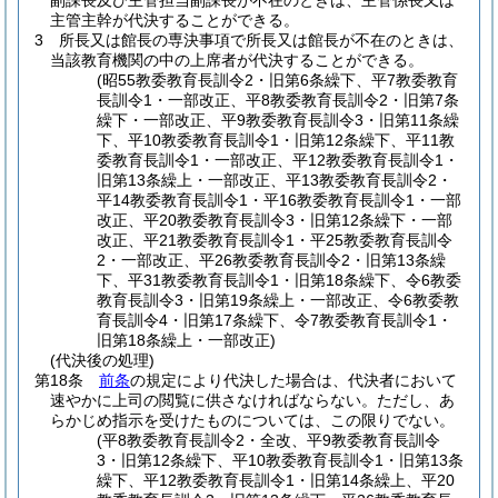
副課長及び主管担当副課長が不在のときは、主管係長又は
主管主幹が代決することができる。
3
所長又は館長の専決事項で所長又は館長が不在のときは、
当該教育機関の中の上席者が代決することができる。
(昭55教委教育長訓令2・旧第6条繰下、平7教委教育
長訓令1・一部改正、平8教委教育長訓令2・旧第7条
繰下・一部改正、平9教委教育長訓令3・旧第11条繰
下、平10教委教育長訓令1・旧第12条繰下、平11教
委教育長訓令1・一部改正、平12教委教育長訓令1・
旧第13条繰上・一部改正、平13教委教育長訓令2・
平14教委教育長訓令1・平16教委教育長訓令1・一部
改正、平20教委教育長訓令3・旧第12条繰下・一部
改正、平21教委教育長訓令1・平25教委教育長訓令
2・一部改正、平26教委教育長訓令2・旧第13条繰
下、平31教委教育長訓令1・旧第18条繰下、令6教委
教育長訓令3・旧第19条繰上・一部改正、令6教委教
育長訓令4・旧第17条繰下、令7教委教育長訓令1・
旧第18条繰上・一部改正)
(代決後の処理)
第18条
前条
の規定により代決した場合は、代決者において
速やかに上司の閲覧に供さなければならない。
ただし、あ
らかじめ指示を受けたものについては、この限りでない。
(平8教委教育長訓令2・全改、平9教委教育長訓令
3・旧第12条繰下、平10教委教育長訓令1・旧第13条
繰下、平12教委教育長訓令1・旧第14条繰上、平20