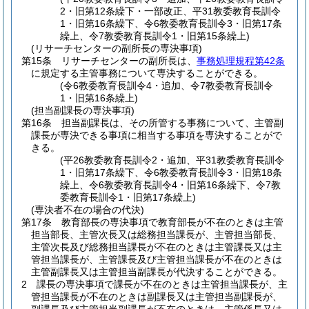
2・旧第12条繰下・一部改正、平31教委教育長訓令
1・旧第16条繰下、令6教委教育長訓令3・旧第17条
繰上、令7教委教育長訓令1・旧第15条繰上)
(リサーチセンターの副所長の専決事項)
第15条
リサーチセンターの副所長は、
事務処理規程第42条
に規定する主管事務について専決することができる。
(令6教委教育長訓令4・追加、令7教委教育長訓令
1・旧第16条繰上)
(担当副課長の専決事項)
第16条
担当副課長は、その所管する事務について、主管副
課長が専決できる事項に相当する事項を専決することがで
きる。
(平26教委教育長訓令2・追加、平31教委教育長訓令
1・旧第17条繰下、令6教委教育長訓令3・旧第18条
繰上、令6教委教育長訓令4・旧第16条繰下、令7教
委教育長訓令1・旧第17条繰上)
(専決者不在の場合の代決)
第17条
教育部長の専決事項で教育部長が不在のときは主管
担当部長、主管次長又は総務担当課長が、主管担当部長、
主管次長及び総務担当課長が不在のときは主管課長又は主
管担当課長が、主管課長及び主管担当課長が不在のときは
主管副課長又は主管担当副課長が代決することができる。
2
課長の専決事項で課長が不在のときは主管担当課長が、主
管担当課長が不在のときは副課長又は主管担当副課長が、