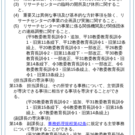
(3)
リサーチセンターの臨時の開所及び休所に関するこ
と。
(4)
重要又は異例な事項及び基本的な方針事項を除く、リ
サーチセンターの事業の企画及び実施に関すること。
(5)
リサーチセンターの事業に係る関係機関及び関係団体
との連絡調整に関すること。
(平9教委教育長訓令3・追加、平10教委教育長訓令
1・旧第11条繰下、平12教委教育長訓令1・旧第12条
繰上、平20教委教育長訓令3・一部改正、平26教委
教育長訓令2・旧第11条繰下・一部改正、平30教委
教育長訓令1・一部改正、平31教委教育長訓令1・旧
第14条繰下、令3教委教育長訓令1・一部改正、令6
教委教育長訓令3・旧第15条繰上、令7教委教育長訓
令1・旧第13条繰上)
(担当課長の専決事項)
第13条
担当課長は、その所管する事務について、主管課長
が専決できる事項に相当する事項を専決することができ
る。
(平26教委教育長訓令2・追加、平31教委教育長訓令
1・旧第15条繰下、令6教委教育長訓令3・旧第16条
繰上、令7教委教育長訓令1・旧第14条繰上)
(副課長の専決事項)
第14条
副課長は、
事務処理規程第42条
に規定する主管事務
について専決することができる。
(平20教委教育長訓令3・追加、平26教委教育長訓令