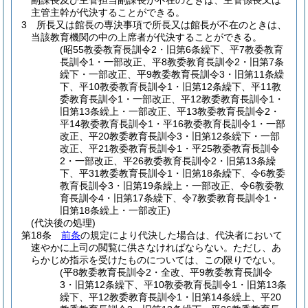
副課長及び主管担当副課長が不在のときは、主管係長又は
主管主幹が代決することができる。
3
所長又は館長の専決事項で所長又は館長が不在のときは、
当該教育機関の中の上席者が代決することができる。
(昭55教委教育長訓令2・旧第6条繰下、平7教委教育
長訓令1・一部改正、平8教委教育長訓令2・旧第7条
繰下・一部改正、平9教委教育長訓令3・旧第11条繰
下、平10教委教育長訓令1・旧第12条繰下、平11教
委教育長訓令1・一部改正、平12教委教育長訓令1・
旧第13条繰上・一部改正、平13教委教育長訓令2・
平14教委教育長訓令1・平16教委教育長訓令1・一部
改正、平20教委教育長訓令3・旧第12条繰下・一部
改正、平21教委教育長訓令1・平25教委教育長訓令
2・一部改正、平26教委教育長訓令2・旧第13条繰
下、平31教委教育長訓令1・旧第18条繰下、令6教委
教育長訓令3・旧第19条繰上・一部改正、令6教委教
育長訓令4・旧第17条繰下、令7教委教育長訓令1・
旧第18条繰上・一部改正)
(代決後の処理)
第18条
前条
の規定により代決した場合は、代決者において
速やかに上司の閲覧に供さなければならない。
ただし、あ
らかじめ指示を受けたものについては、この限りでない。
(平8教委教育長訓令2・全改、平9教委教育長訓令
3・旧第12条繰下、平10教委教育長訓令1・旧第13条
繰下、平12教委教育長訓令1・旧第14条繰上、平20