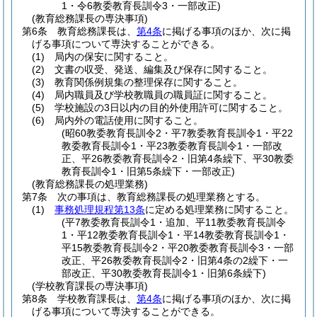
1・令6教委教育長訓令3・一部改正)
(教育総務課長の専決事項)
第6条
教育総務課長は、
第4条
に掲げる事項のほか、次に掲
げる事項について専決することができる。
(1)
局内の保安に関すること。
(2)
文書の収受、発送、編集及び保存に関すること。
(3)
教育関係例規集の整理保存に関すること。
(4)
局内職員及び学校教職員の職員証に関すること。
(5)
学校施設の3日以内の目的外使用許可に関すること。
(6)
局内外の電話使用に関すること。
(昭60教委教育長訓令2・平7教委教育長訓令1・平22
教委教育長訓令1・平23教委教育長訓令1・一部改
正、平26教委教育長訓令2・旧第4条繰下、平30教委
教育長訓令1・旧第5条繰下・一部改正)
(教育総務課長の処理業務)
第7条
次の事項は、教育総務課長の処理業務とする。
(1)
事務処理規程第13条
に定める処理業務に関すること。
(平7教委教育長訓令1・追加、平11教委教育長訓令
1・平12教委教育長訓令1・平14教委教育長訓令1・
平15教委教育長訓令2・平20教委教育長訓令3・一部
改正、平26教委教育長訓令2・旧第4条の2繰下・一
部改正、平30教委教育長訓令1・旧第6条繰下)
(学校教育課長の専決事項)
第8条
学校教育課長は、
第4条
に掲げる事項のほか、次に掲
げる事項について専決することができる。