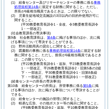
(1)
給食センター及びリサーチセンターの事務に係る
事務
処理規程第14条
に規定する財務に関すること。
ただし、
所長が6級相当職員であるときは、この限りでない。
(2)
児童生徒地域交流施設の3日以内の目的外使用許可に
関すること。
(平30教委教育長訓令1・全改、令3教委教育長訓令
1・一部改正)
(社会教育課長の専決事項)
第9条
社会教育課長は、
第4条
に掲げる事項のほか、次に掲
げる事項について専決することができる。
(1)
野外活動用具の貸出しに関すること。
(2)
図書館の事務に係る
事務処理規程第14条
に規定する財
務に関すること。
ただし、館長が6級相当職員であるとき
は、この限りでない。
(平22教委教育長訓令1・追加、平23教委教育長訓令
1・一部改正、平26教委教育長訓令2・旧第5条の2繰
下・一部改正、平30教委教育長訓令1・旧第8条繰
下・一部改正、平31教委教育長訓令1・一部改正)
(給食センターの所長の専決事項)
第10条
給食センターの所長は、所管事務に係る
第5条
に掲
げる事項のほか、次に掲げる事項について専決することが
できる。
(1)
給食センターの施設の管理に関すること。
(2)
軽易な広告、その他ポスター等の掲示に関すること。
(平8教委教育長訓令2・追加、平10教委教育長訓令