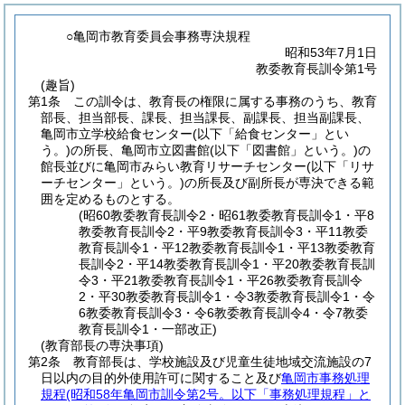
○亀岡市教育委員会事務専決規程
昭和53年7月1日
教委教育長訓令第1号
(趣旨)
第1条
この訓令は、教育長の権限に属する事務のうち、教育
部長、担当部長、課長、担当課長、副課長、担当副課長、
亀岡市立学校給食センター
(以下「給食センター」とい
う。)
の所長、亀岡市立図書館
(以下「図書館」という。)
の
館長並びに亀岡市みらい教育リサーチセンター
(以下「リサ
ーチセンター」という。)
の所長及び副所長が専決できる範
囲を定めるものとする。
(昭60教委教育長訓令2・昭61教委教育長訓令1・平8
教委教育長訓令2・平9教委教育長訓令3・平11教委
教育長訓令1・平12教委教育長訓令1・平13教委教育
長訓令2・平14教委教育長訓令1・平20教委教育長訓
令3・平21教委教育長訓令1・平26教委教育長訓令
2・平30教委教育長訓令1・令3教委教育長訓令1・令
6教委教育長訓令3・令6教委教育長訓令4・令7教委
教育長訓令1・一部改正)
(教育部長の専決事項)
第2条
教育部長は、学校施設及び児童生徒地域交流施設の7
日以内の目的外使用許可に関すること及び
亀岡市事務処理
規程
(昭和58年亀岡市訓令第2号。以下「事務処理規程」と