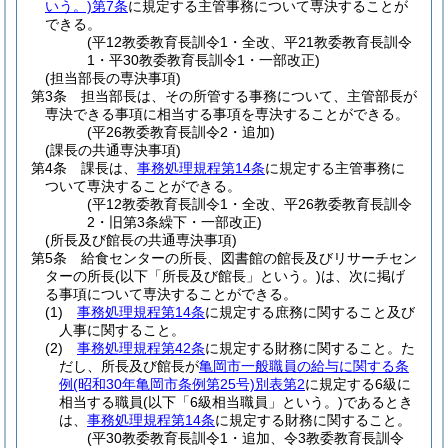
いう。)
第7条
に規定する主管事務について専決することが
できる。
(平12教委教育長訓令1・全改、平21教委教育長訓令
1・平30教委教育長訓令1・一部改正)
(担当部長の専決事項)
第3条
担当部長は、その所管する事務について、主管部長が
専決できる事項に相当する事項を専決することができる。
(平26教委教育長訓令2・追加)
(課長の共通専決事項)
第4条
課長は、
事務処理規程第14条
に規定する主管事務に
ついて専決することができる。
(平12教委教育長訓令1・全改、平26教委教育長訓令
2・旧第3条繰下・一部改正)
(所長及び館長の共通専決事項)
第5条
給食センターの所長、図書館の館長及びリサーチセン
ターの所長
(以下「所長及び館長」という。)
は、次に掲げ
る事項について専決することができる。
(1)
事務処理規程第14条
に規定する庶務に関すること及び
人事に関すること。
(2)
事務処理規程第42条
に規定する財務に関すること。
た
だし、所長及び館長が
亀岡市一般職員の給与に関する条
例
(昭和30年亀岡市条例第25号)
別表第2
に規定する6級に
相当する職員
(以下「6級相当職員」という。)
であるとき
は、
事務処理規程第14条
に規定する財務に関すること。
(平30教委教育長訓令1・追加、令3教委教育長訓令