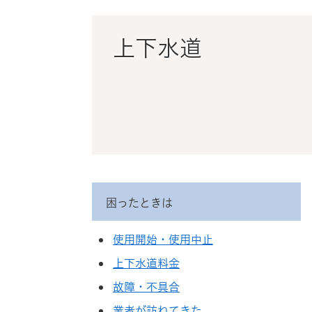
ス
タ
ム
上下水道
検
索
困ったときは
使用開始・使用中止
上下水道料金
故障・不具合
業者が訪ねてきた