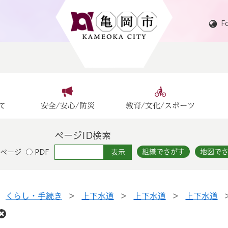
F
て
安全/安心/防災
教育/文化/スポーツ
ページID検索
組織でさがす
地図で
ページ
PDF
>
くらし・手続き
>
上下水道
>
上下水道
>
上下水道