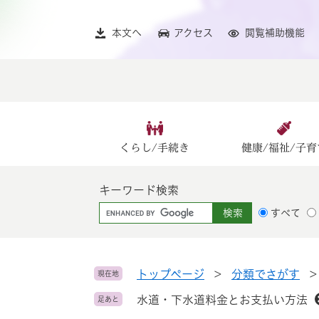
ペ
メ
ー
ニ
本文へ
アクセス
閲覧補助機能
ジ
ュ
の
ー
先
を
頭
飛
で
ば
す
し
。
て
くらし/手続き
健康/福祉/子育
本
文
キーワード検索
へ
G
すべて
o
o
g
l
トップページ
>
分類でさがす
現在地
e
水道・下水道料金とお支払い方法
足あと
カ