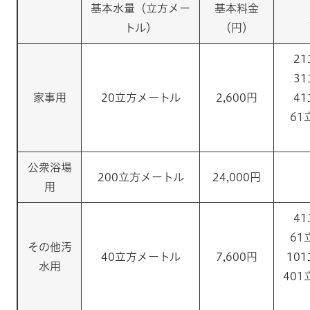
基本水量（立方メー
基本料金
トル）
（円）
2
3
家事用
20立方メートル
2,600円
4
61
公衆浴場
200立方メートル
24,000円
用
4
61
その他汚
40立方メートル
7,600円
10
水用
40