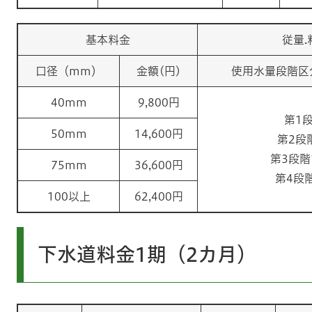
基本料金
従量.
口径（mm）
金額(円)
使用水量段階区
40mm
9,800円
第1段
50mm
14,600円
第2段階
第3段階1
75mm
36,600円
第4段階
100以上
62,400円
下水道料金1期（2カ月）