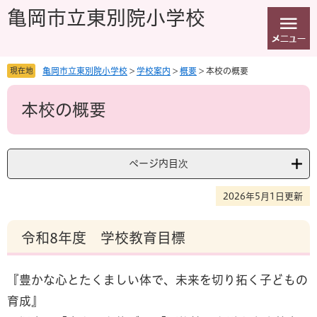
ペ
メ
亀岡市立東別院小学校
ー
ニ
ジ
ュ
の
ー
先
を
現在地
亀岡市立東別院小学校
>
学校案内
>
概要
>
本校の概要
頭
飛
本
で
ば
本校の概要
文
す
し
。
て
本
文
ページ内目次
へ
2026年5月1日更新
令和8年度 学校教育目標
『豊かな心とたくましい体で、未来を切り拓く子どもの
育成』