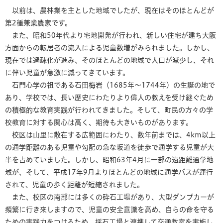
以前は、農林業を主とした地域でしたが、現在はそのほとんどが
第2種兼業農家です。
また、昭和50年代より宅地開発が行われ、新しい住宅が建ち大阪
方面からの転居者の流入による児童数増がみられました。しかし、
現在では過疎化が進み、そのほとんどの地域で人口が減少し、それ
に伴い児童が急激に減ってきています。
石門心学の祖である石田梅岩（1685年～1744年）の生誕の地で
あり、学校では、長い歴史にわたりより偉人の教えを受け継ぐため
の積極的な教育実践が行われてきました。そして、町民の方々の学
校教育に対する関心は高く、期待も大きいものがあります。
校区は山里に散在する広範囲にわたり、数年前までは、4km以上
の通学距離のある児童や勾配の急な坂道を徒歩で通学する児童が大
半を占めていました。しかし、昭和63年4月に一部の遠距離通学地
域が、そして、平成17年9月よりほとんどの地域に通学バスが運行
されて、児童の歩く距離が短縮されました。
また、校区の南部には多くの砕石工場があり、大型ダンプカーが
頻繁に行き来しますので、児童の安全意識を高め、自らの命を守る
ための実践力をつけるため、採石工場と連携して交通教室を実施し