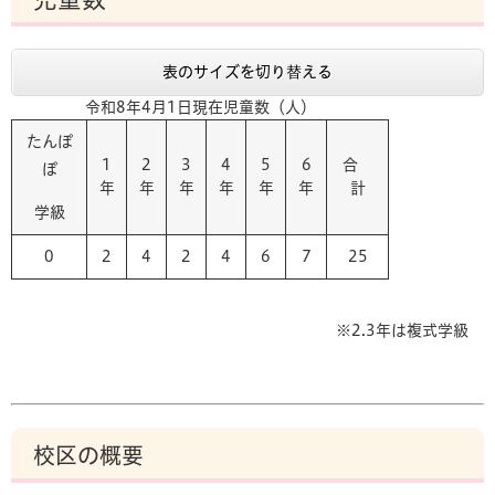
表のサイズを切り替える
令和8年4月1日現在児童数（人）
たんぽ
1
2
3
4
5
6
合
ぽ
年
年
年
年
年
年
計
学級
0
2
4
2
4
6
7
25
※2.3年は複式学級
校区の概要