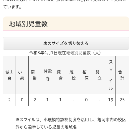
ています。
地域別児童数
表のサイズを切り替える
令和8年4月1日現在地域別児童数（人）
ス
マ
甘露
城山
小
南
鎌
雁
栢
見
合
台
泉
掛
倉
松
原
立
計
寺
イ
ル
2
0
2
1
1
-
0
-
19
25
※スマイルは、小規模特認校制度を活用し、亀岡市内の校区
外から通学している児童の地域名