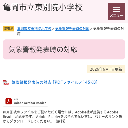
ペ
メ
亀岡市立東別院小学校
ー
ニ
ジ
ュ
の
ー
先
を
現在地
亀岡市立東別院小学校
>
気象警報発表時の対応
>
気象警報発表時の対
頭
飛
応
で
ば
本
す
し
気象警報発表時の対応
文
。
て
本
文
へ
2026年6月1日更新
気象警報発表時の対応 [PDFファイル／145KB]
PDF形式のファイルをご覧いただく場合には、Adobe社が提供するAdobe
Readerが必要です。
Adobe Readerをお持ちでない方は、バナーのリンク先
からダウンロードしてください。（無料）