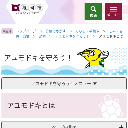
ペ
メ
ー
ニ
検
メ
ジ
ュ
索
ニ
の
ー
ュ
先
を
トップページ
>
分類でさがす
>
くらし・手続き
>
ごみ・自
現在地
ー
頭
飛
然・環境
>
動物
>
アユモドキを守ろう！
>
アユモドキとは
で
ば
す
し
。
て
アユモドキを守ろう！
本
文
へ
アユモドキを守ろう！メニュー
本
文
アユモドキとは
ページ内目次