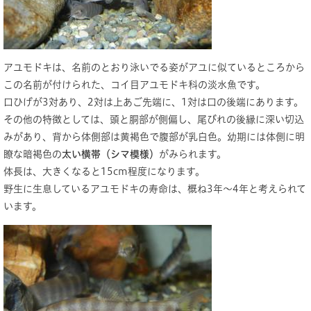
アユモドキは、名前のとおり泳いでる姿がアユに似ているところから
この名前が付けられた、コイ目アユモドキ科の淡水魚です。
口ひげが3対あり、2対は上あご先端に、1対は口の後端にあります。
その他の特徴としては、頭と胴部が側偏し、尾びれの後縁に深い切込
みがあり、背から体側部は黄褐色で腹部が乳白色。幼期には体側に明
瞭な暗褐色の
太い横帯（シマ模様）
がみられます。
体長は、大きくなると15cm程度になります。
野生に生息しているアユモドキの寿命は、概ね3年～4年と考えられて
います。