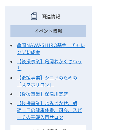
関連情報
イベント情報
亀岡NAWASHIRO基金 チャレ
ンジ助成金
【後援事業】亀岡わかくさねっ
と
【後援事業】シニアのための
「スマホサロン」
【後援事業】保津川寄席
【後援事業】よみきかせ、朗
読、口の健康体操、司会、スピ
ーチの基礎入門サロン