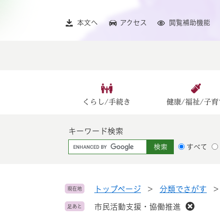
ペ
メ
ー
ニ
本文へ
アクセス
閲覧補助機能
ジ
ュ
の
ー
先
を
頭
飛
で
ば
す
し
。
て
くらし/手続き
健康/福祉/子育
本
文
キーワード検索
へ
G
すべて
o
o
g
l
トップページ
>
分類でさがす
現在地
e
市民活動支援・協働推進
足あと
カ