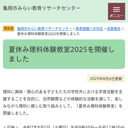
ペ
メ
亀岡市みらい教育リサーチセンター
ー
ニ
ジ
ュ
の
ー
先
を
現在地
亀岡市みらい教育リサーチセンター
>
教育課題への対応
>
成果報告
>
頭
飛
夏休み理科体験教室2025を開催しました
で
ば
本
す
し
夏休み理科体験教室2025を開催し
文
。
て
本
ました
文
へ
2025年8月6日更新
理科に興味・関心のある子どもたちの学校外における学習活動を支
援することを目的に、自然観察などの体験的な活動を通して、楽し
みながら理科に親しむ取り組みとして、「夏休み理科体験教室」を
開催しました。
＜日時＞ 令和7年8月5日（火曜日）午前9時30分～午前11時30分