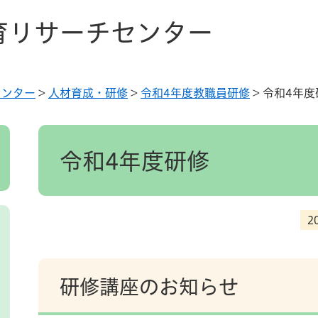
育リサーチセンター
センター
>
人材育成・研修
>
令和4年度教職員研修
>
令和4年度
本
文
令和4年度研修
2
研修講座のお知らせ​