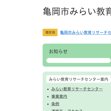
ペ
メ
ー
ニ
亀岡市みらい教
ジ
ュ
の
ー
先
を
亀岡市みらい教育リサーチ
頭
飛
現在地
で
ば
す
し
。
て
お知らせ
本
文
へ
みらい教育リサーチセンター案内
みらい教育リサーチセンター
事業案内
条例