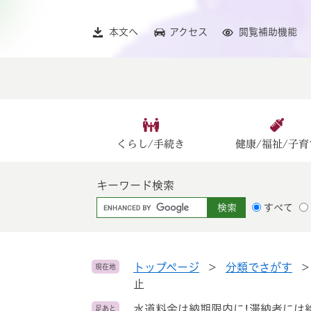
ペ
メ
ー
ニ
本文へ
アクセス
閲覧補助機能
ジ
ュ
の
ー
先
を
頭
飛
で
ば
す
し
。
て
くらし/手続き
健康/福祉/子育
本
文
キーワード検索
へ
G
すべて
o
o
g
l
トップページ
>
分類でさがす
現在地
e
止
カ
水道料金は納期限内に!滞納者には
足あと