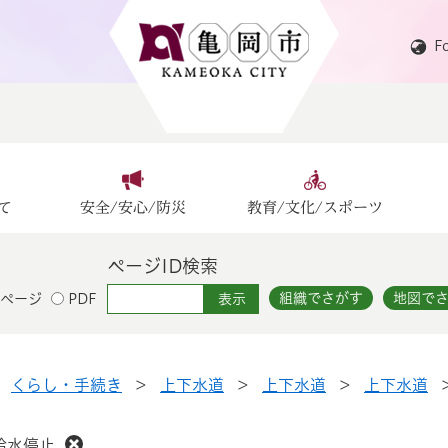
F
て
安全/安心/防災
教育/文化/スポーツ
ページID検索
組織でさがす
地図で
ページ
PDF
>
くらし・手続き
>
上下水道
>
上下水道
>
上下水道
給水停止