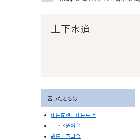
ス
タ
ム
検
上下水道
索
困ったときは
使用開始・使用中止
上下水道料金
故障・不具合