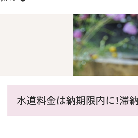
本
文
水道料金は納期限内に!滞