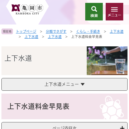
ペ
メ
ー
ニ
検
メ
ジ
ュ
索
ニ
の
ー
ュ
先
を
トップページ
>
分類でさがす
>
くらし・手続き
>
上下水道
現在地
ー
頭
飛
>
上下水道
>
上下水道
>
上下水道料金早見表
で
ば
す
し
。
て
上下水道
本
文
へ
上下水道メニュー
本
文
上下水道料金早見表
ページ内目次