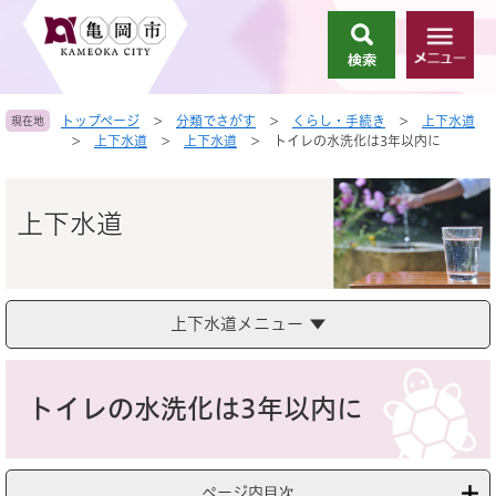
ペ
メ
ー
ニ
検
メ
ジ
ュ
索
ニ
の
ー
ュ
先
を
トップページ
>
分類でさがす
>
くらし・手続き
>
上下水道
現在地
ー
頭
飛
>
上下水道
>
上下水道
>
トイレの水洗化は3年以内に
で
ば
す
し
。
て
上下水道
本
文
へ
上下水道メニュー
本
文
トイレの水洗化は3年以内に
ページ内目次