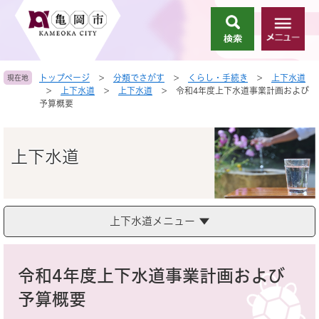
ペ
メ
ー
ニ
検
メ
ジ
ュ
索
ニ
の
ー
ュ
先
を
トップページ
>
分類でさがす
>
くらし・手続き
>
上下水道
現在地
ー
頭
飛
>
上下水道
>
上下水道
>
令和4年度上下水道事業計画および
で
ば
予算概要
す
し
。
て
本
上下水道
文
へ
上下水道メニュー
本
文
令和4年度上下水道事業計画および
予算概要