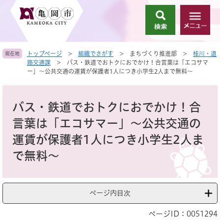
ペ
メ
ー
ニ
検
メ
ジ
ュ
索
ニ
の
ー
ュ
先
を
トップページ
>
組織でさがす
>
まちづくり推進部
>
桂川・道
現在地
ー
頭
飛
路交通課
>
バス・鉄道でおトクにおでかけ！合言葉は「エコサマ
で
ば
ー」～公共交通の運賃が保護者1人につき小学生2人まで無料～
す
し
。
て
本
本
文
バス・鉄道でおトクにおでかけ！合
文
へ
言葉は「エコサマー」～公共交通の
運賃が保護者1人につき小学生2人ま
で無料～
ページ内目次
ページID：0051294