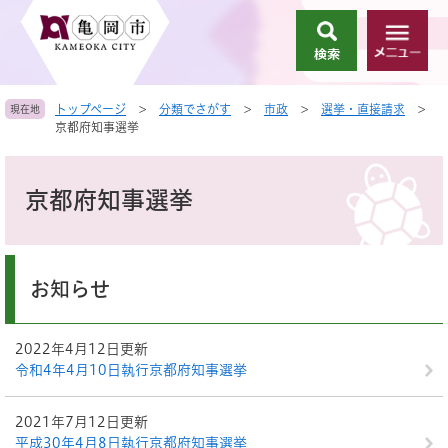
ペ
メ
ー
ニ
検
メ
ジ
ュ
索
ニ
の
ー
ュ
先
を
トップページ
>
分類でさがす
>
市政
>
選挙・直接請求
>
現在地
ー
頭
飛
京都府知事選挙
で
ば
す
し
本
。
て
文
京都府知事選挙
本
文
へ
お知らせ
2022年4月12日更新
令和4年4月10日執行京都府知事選挙
2021年7月12日更新
平成30年4月8日執行京都府知事選挙