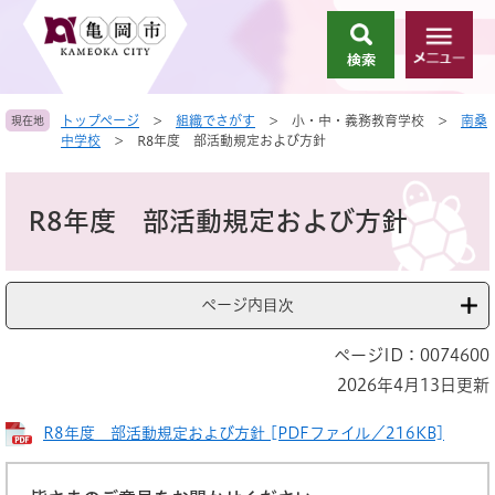
ペ
メ
ー
ニ
検
メ
ジ
ュ
索
ニ
の
ー
ュ
先
を
トップページ
>
組織でさがす
>
小・中・義務教育学校
>
南桑
現在地
ー
頭
飛
中学校
>
R8年度 部活動規定および方針
で
ば
す
し
本
。
て
文
R8年度 部活動規定および方針
本
文
へ
ページ内目次
ページID：0074600
2026年4月13日更新
R8年度 部活動規定および方針 [PDFファイル／216KB]