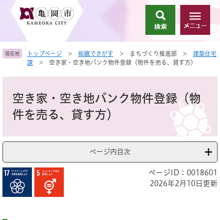
ペ
メ
ー
ニ
検
メ
ジ
ュ
索
ニ
の
ー
ュ
先
を
トップページ
>
組織でさがす
>
まちづくり推進部
>
建築住宅
現在地
ー
頭
飛
課
>
空き家・空き地バンク物件登録（物件を売る、貸す方）
で
ば
す
し
本
。
て
文
空き家・空き地バンク物件登録（物
本
文
件を売る、貸す方）
へ
ページ内目次
ページID：0018601
2026年2月10日更新