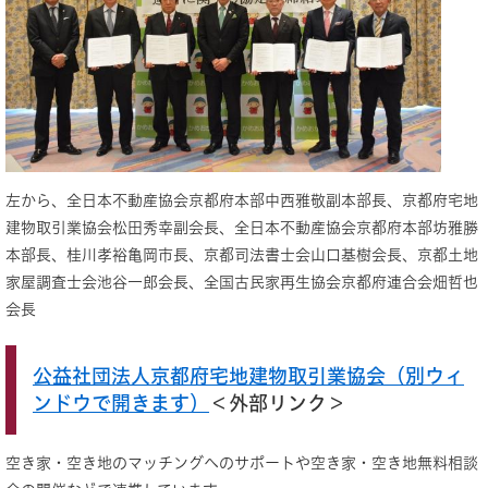
左から、全日本不動産協会京都府本部中西雅敬副本部長、京都府宅地
建物取引業協会松田秀幸副会長、全日本不動産協会京都府本部坊雅勝
本部長、桂川孝裕亀岡市長、京都司法書士会山口基樹会長、京都土地
家屋調査士会池谷一郎会長、全国古民家再生協会京都府連合会畑哲也
会長
公益社団法人京都府宅地建物取引業協会（別ウィ
ンドウで開きます）
＜外部リンク＞
空き家・空き地のマッチングへのサポートや空き家・空き地無料相談