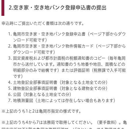
2.空き家・空き地バンク登録申込書の提出
申込時にご提出いただく書類は次の通りです。
亀岡市空き家・空き地バンク登録申込書（ページ下部からダウ
ンロード可能です）
亀岡市空き家・空き地バンク物件情報カード（ページ下部から
ダウンロード可能です）
固定資産税および都市計画税の税額通知書のコピー（毎年亀岡
市から送付しています。通知書のうち地番や地目、面積などの
明細部分のみで結構です）または評価証明（税務課で入手可能
です）
土地登記全部事項証明書（対象となる土地全ての分）
建物登記全部事項証明書（対象となる建物全ての分）
公図（対象となる土地全ての分）
地積測量図（土地によっては存在しない場合もあります）
※上記のうち1と2は亀岡市指定の様式です。
※上記のうち4から7は法務局で取得してください。（要手数料）。亀