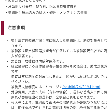
＜交付対象外となるもの＞
・耳鼻咽喉科受診・検査料、医師意見書作成料
・補聴器付属品のみの購入・修理・メンテナンス費用
注意事項
交付決定通知書が届く前に購入した補聴器は、助成対象外とな
ります。
補聴器は認定補聴器技能者が在籍している補聴器販売店での購
入が必要です。
集音器・助聴器は助成対象外です。
聴覚障害による身体障害者手帳をお持ちの場合は、助成対象外
です。
補装具支給制度の対象になるため、障がい福祉課にお問い合わ
せください。
補装具支給制度のホームページ：
/soshiki/24/3194.html
受診費用、文書作成料（有料の場合）、送料など購入に係る費
用及び書類提出の郵送料は、全額自己負担となります。
転入等により、亀岡市で市税等の滞納状況が確認できない場合
は、前住所地で発行された完納証明書の提出を依頼する場合が