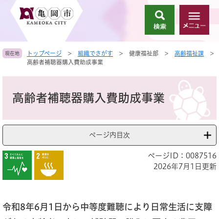
ペ
メ
ー
ニ
検
メ
ジ
ュ
索
ニ
の
ー
ュ
先
を
トップページ
>
組織でさがす
>
健康福祉部
>
高齢福祉課
>
現在地
ー
頭
飛
高齢者補聴器購入費助成事業
で
ば
す
し
本
。
て
文
高齢者補聴器購入費助成事業
本
文
へ
ページ内目次
ページID：0087516
2026年7月1日更新
令和8年6月1日から中等度難聴により日常生活に支障