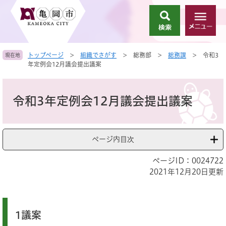
ペ
メ
ー
ニ
検
メ
ジ
ュ
索
ニ
の
ー
ュ
先
を
トップページ
>
組織でさがす
>
総務部
>
総務課
>
令和3
現在地
ー
頭
飛
年定例会12月議会提出議案
で
ば
す
し
本
。
て
文
令和3年定例会12月議会提出議案
本
文
へ
ページ内目次
ページID：0024722
2021年12月20日更新
1議案