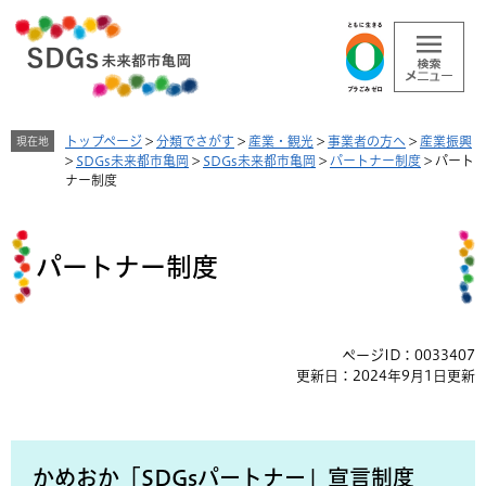
ペ
メ
ー
ニ
ジ
ュ
の
ー
先
を
頭
飛
トップページ
>
分類でさがす
>
産業・観光
>
事業者の方へ
>
産業振興
現在地
で
ば
>
SDGs未来都市亀岡
>
SDGs未来都市亀岡
>
パートナー制度
>
パート
す
し
ナー制度
。
て
本
本
文
文
へ
パートナー制度
ページID：0033407
更新日：2024年9月1日更新
かめおか「SDGsパートナー」宣言制度