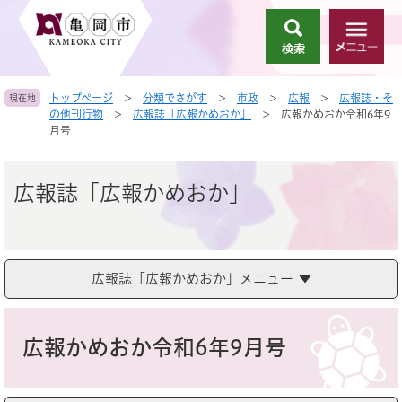
ペ
メ
ー
ニ
検
メ
ジ
ュ
索
ニ
の
ー
ュ
先
を
トップページ
>
分類でさがす
>
市政
>
広報
>
広報誌・そ
現在地
ー
頭
飛
の他刊行物
>
広報誌「広報かめおか」
>
広報かめおか令和6年9
で
ば
月号
す
し
。
て
本
広報誌「広報かめおか」
文
へ
広報誌「広報かめおか」メニュー
本
文
広報かめおか令和6年9月号