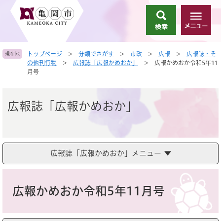
ペ
メ
ー
ニ
検
メ
ジ
ュ
索
ニ
の
ー
ュ
先
を
トップページ
>
分類でさがす
>
市政
>
広報
>
広報誌・そ
現在地
ー
頭
飛
の他刊行物
>
広報誌「広報かめおか」
>
広報かめおか令和5年11
で
ば
月号
す
し
。
て
本
広報誌「広報かめおか」
文
へ
広報誌「広報かめおか」メニュー
本
文
広報かめおか令和5年11月号