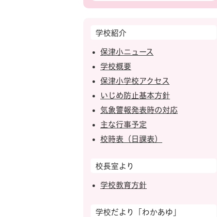
学校紹介
保津小ニュース
学校概要
保津小学校アクセス
いじめ防止基本方針
気象警報発表時の対応
主な行事予定
校時表（日課表）
校長室より
学校教育方針
学校だより「わかあゆ」