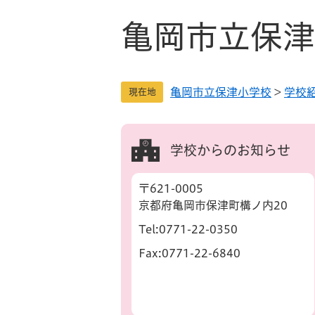
ペ
メ
ー
ニ
亀岡市立保津
ジ
ュ
の
ー
先
を
亀岡市立保津小学校
>
学校
頭
飛
現在地
で
ば
す
し
。
て
学校からのお知らせ
本
文
〒621-0005
へ
京都府亀岡市保津町構ノ内20
Tel:0771-22-0350
Fax:0771-22-6840