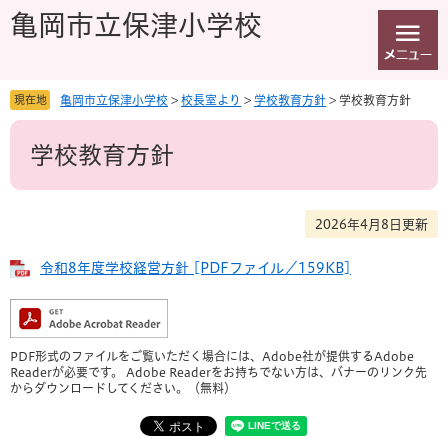
ペ
メ
亀岡市立保津小学校
ー
ニ
ジ
ュ
の
ー
先
を
現在地
亀岡市立保津小学校
>
校長室より
>
学校教育方針
>
学校教育方針
頭
飛
本
で
ば
学校教育方針
文
す
し
。
て
本
文
2026年4月8日更新
へ
令和8年度学校経営方針 [PDFファイル／159KB]
PDF形式のファイルをご覧いただく場合には、Adobe社が提供するAdobe
Readerが必要です。
Adobe Readerをお持ちでない方は、バナーのリンク先
からダウンロードしてください。（無料）