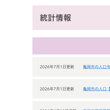
ス
タ
本
ム
文
統計情報
検
索
2026年7月1日更新
亀岡市の人口令
2026年7月1日更新
亀岡市の人口【