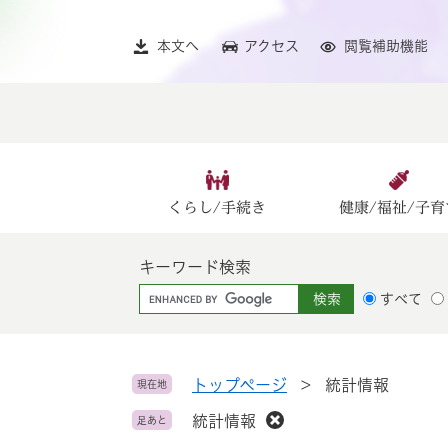
ペ
メ
ー
ニ
本文へ
アクセス
閲覧補助機能
ジ
ュ
の
ー
先
を
頭
飛
で
ば
す
し
。
て
くらし/手続き
健康/福祉/子育
本
文
キーワード検索
へ
G
すべて
o
o
g
l
トップページ
>
統計情報
現在地
e
統計情報
足あと
カ