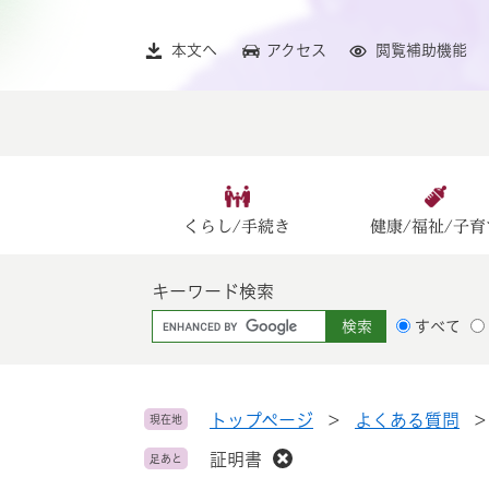
ペ
メ
ー
ニ
本文へ
アクセス
閲覧補助機能
ジ
ュ
の
ー
先
を
頭
飛
で
ば
す
し
。
て
くらし/手続き
健康/福祉/子育
本
文
キーワード検索
へ
G
すべて
o
o
g
l
トップページ
>
よくある質問
現在地
e
証明書
足あと
カ