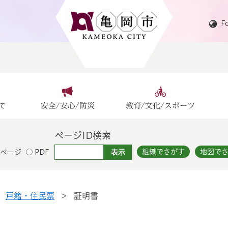
F
て
安全/安心/防災
教育/文化/スポーツ
ページID検索
組織でさがす
地図で
ページ
PDF
>
戸籍・住民票
>
証明書