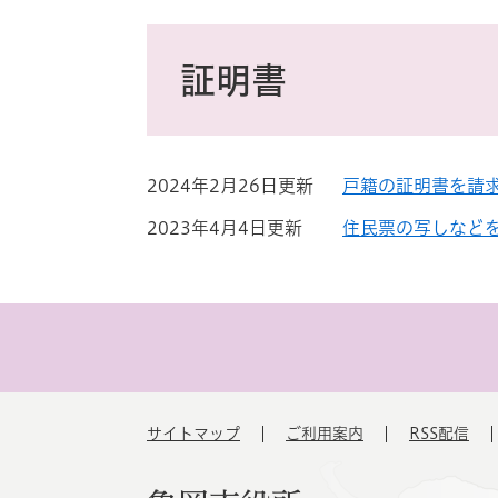
ス
タ
本
ム
文
証明書
検
索
2024年2月26日更新
戸籍の証明書を請
2023年4月4日更新
住民票の写しなど
サイトマップ
ご利用案内
RSS配信