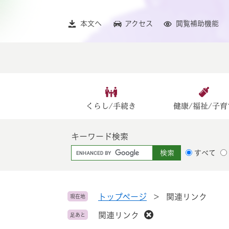
ペ
メ
ー
ニ
本文へ
アクセス
閲覧補助機能
ジ
ュ
の
ー
先
を
頭
飛
で
ば
す
し
。
て
くらし/手続き
健康/福祉/子育
本
文
キーワード検索
へ
G
すべて
o
o
g
l
トップページ
>
関連リンク
現在地
e
関連リンク
足あと
カ