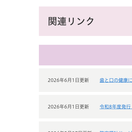
ス
タ
本
ム
文
関連リンク
検
索
2026年6月1日更新
歯と口の健康
2026年6月1日更新
令和8年度発行