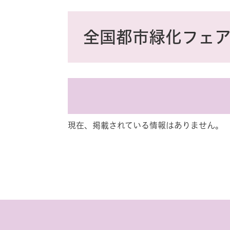
ス
タ
本
ム
文
全国都市緑化フェ
検
索
現在、掲載されている情報はありません。