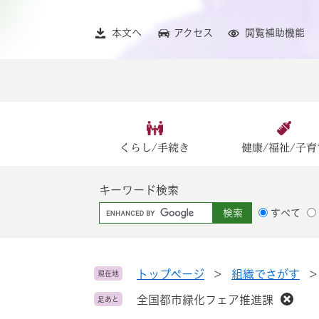
ペ
メ
ー
ニ
本文へ
アクセス
閲覧補助機能
ジ
ュ
の
ー
先
を
頭
飛
で
ば
す
し
。
て
くらし/手続き
健康/福祉/子育
本
文
キーワード検索
へ
G
すべて
o
o
g
l
トップページ
>
組織でさがす
現在地
e
全国都市緑化フェア推進課
足あと
カ