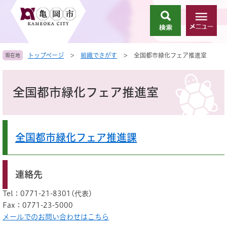
ペ
メ
ー
ニ
検
メ
ジ
ュ
索
ニ
の
ー
ュ
先
を
トップページ
>
組織でさがす
>
全国都市緑化フェア推進室
現在地
ー
頭
飛
で
ば
本
す
し
文
全国都市緑化フェア推進室
。
て
本
文
へ
全国都市緑化フェア推進課
連絡先
Tel：0771-21-8301
代表
Fax：0771-23-5000
メールでのお問い合わせはこちら