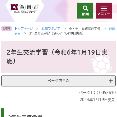
ペ
メ
ー
ニ
検
メ
ジ
ュ
索
ニ
の
ー
ュ
先
を
トップページ
>
組織でさがす
>
小・中・義務教育学校
>
育親
現在地
ー
頭
飛
学園
>
2年生交流学習（令和6年1月19日実施）
で
ば
す
し
本
。
て
文
2年生交流学習（令和6年1月19日実
本
文
施）
へ
ページ内目次
ページID：0058610
2024年1月19日更新