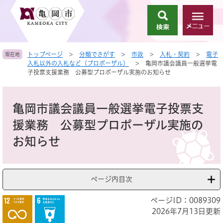
ペ
メ
ー
ニ
検
メ
ジ
ュ
索
ニ
の
ー
ュ
先
を
トップページ
>
分類でさがす
>
市政
>
入札・契約
>
電子
現在地
ー
頭
飛
入札以外の入札など（プロポーザル）
>
亀岡市議会議員一般選挙電
で
ば
子投票支援業務 公募型プロポーザル実施のお知らせ
す
し
。
て
本
本
文
亀岡市議会議員一般選挙電子投票支
文
へ
援業務 公募型プロポーザル実施の
お知らせ
ページ内目次
ページID：0089309
2026年7月13日更新