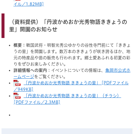
イル／1.82MB]
（資料提供）「丹波かめおか光秀物語ききょうの
里」開園のお知らせ
概要：
戦国武将・明智光秀公ゆかりの谷性寺門前にて「ききょ
うの里」を開園します。数万本のききょうが咲き誇るほか、地
元の特産品や苗の販売も行われます。郷土愛あふれる初夏の彩
りをぜひお楽しみください。
詳細情報への案内
：イベントについての情報は、
亀岡市公式ホ
ームページ
をご覧ください。
「丹波かめおか光秀物語 ききょうの里」 [PDFファイル
／949KB]
「丹波かめおか光秀物語 ききょうの里」（チラシ）
[PDFファイル／2.3MB]