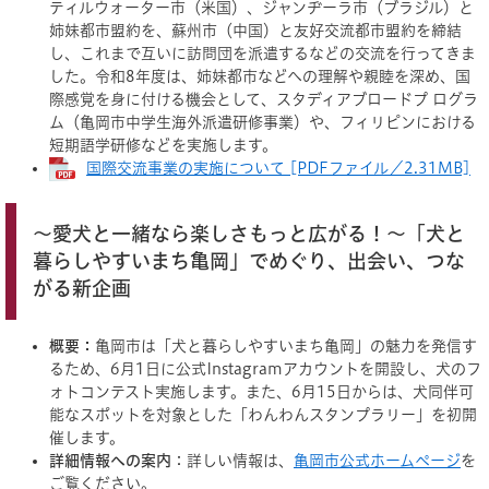
ティルウォーター市（米国）、ジャンヂーラ市（ブラジル）と
姉妹都市盟約を、蘇州市（中国）と友好交流都市盟約を締結
し、これまで互いに訪問団を派遣するなどの交流を行ってきま
した。令和8年度は、姉妹都市などへの理解や親睦を深め、国
際感覚を身に付ける機会として、スタディアブロードプ ログラ
ム（亀岡市中学生海外派遣研修事業）や、フィリピンにおける
短期語学研修などを実施します。​​
国際交流事業の実施について [PDFファイル／2.31MB]
～愛犬と一緒なら楽しさもっと広がる！～「犬と
暮らしやすいまち亀岡」でめぐり、出会い、つな
がる新企画
概要：
亀岡市は「犬と暮らしやすいまち亀岡」の魅力を発信す
るため、6月1日に公式Instagramアカウントを開設し、犬のフ
ォトコンテスト実施します。また、6月15日からは、犬同伴可
能なスポットを対象とした「わんわんスタンプラリー」を初開
催します。​​​
詳細情報への案内
：詳しい情報は、
亀岡市公式ホームページ
を
ご覧ください。