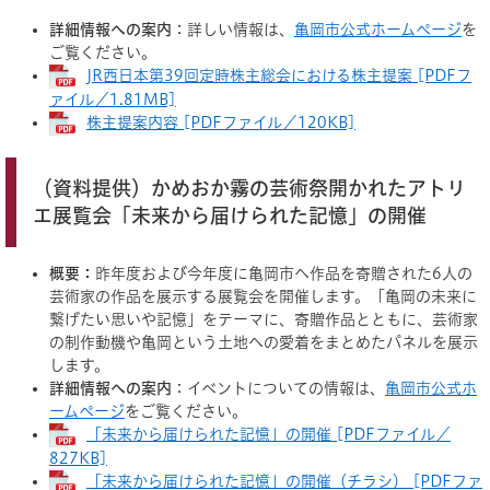
詳細情報への案内
：詳しい情報は、
亀岡市公式ホームページ
を
ご覧ください。
JR西日本第39回定時株主総会における株主提案 [PDFフ
ァイル／1.81MB]
株主提案内容 [PDFファイル／120KB]
（資料提供）かめおか霧の芸術祭開かれたアトリ
エ展覧会「未来から届けられた記憶」の開催
概要：
昨年度および今年度に亀岡市へ作品を寄贈された6人の
芸術家の作品を展示する展覧会を開催します。「亀岡の未来に
繋げたい思いや記憶」をテーマに、寄贈作品とともに、芸術家
の制作動機や亀岡という土地への愛着をまとめたパネルを展示
します。
詳細情報への案内
：イベントについての情報は、
亀岡市公式ホ
ームページ
をご覧ください。
「未来から届けられた記憶」の開催 [PDFファイル／
827KB]
「未来から届けられた記憶」の開催（チラシ） [PDFファ