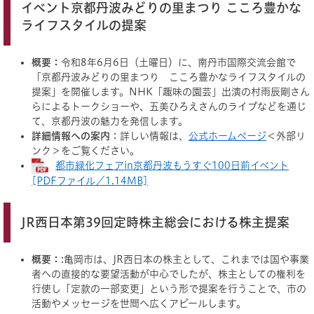
イベント京都丹波みどりの里まつり こころ豊かな
ライフスタイルの提案
概要：
令和8年6月6日（土曜日）に、南丹市国際交流会館で
「京都丹波みどりの里まつり こころ豊かなライフスタイルの
提案」を開催します。NHK「趣味の園芸」出演の村雨辰剛さん
らによるトークショーや、五美ひろえさんのライブなどを通じ
て、京都丹波の魅力を発信します。
詳細情報への案内
：詳しい情報は、
公式ホームページ
＜外部リ
ンク＞
をご覧ください。
都市緑化フェアin京都丹波もうすぐ100日前イベント
[PDFファイル／1.14MB]
JR西日本第39回定時株主総会における株主提案
概要：
:亀岡市は、JR西日本の株主として、これまでは国や事業
者への直接的な要望活動が中心でしたが、株主としての権利を
行使し「定款の一部変更」という形で提案を行うことで、市の
活動やメッセージを世間へ広くアピールします。