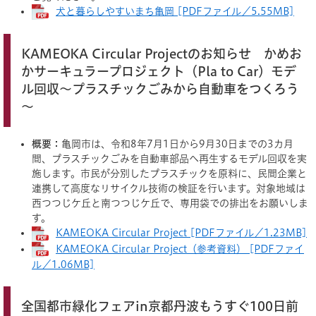
犬と暮らしやすいまち亀岡 [PDFファイル／5.55MB]
KAMEOKA Circular Projectのお知らせ かめお
かサーキュラープロジェクト（Pla to Car）モデ
ル回収～プラスチックごみから自動車をつくろう
～
概要：
亀岡市は、令和8年7月1日から9月30日までの3カ月
間、プラスチックごみを自動車部品へ再生するモデル回収を実
施します。市民が分別したプラスチックを原料に、民間企業と
連携して高度なリサイクル技術の検証を行います。対象地域は
西つつじケ丘と南つつじケ丘で、専用袋での排出をお願いしま
す。
KAMEOKA Circular Project [PDFファイル／1.23MB]
KAMEOKA Circular Project（参考資料） [PDFファイ
ル／1.06MB]
全国都市緑化フェアin京都丹波もうすぐ100日前