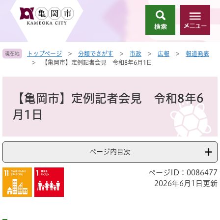
ペ
メ
ー
ニ
検
メ
ジ
ュ
索
ニ
の
ー
ュ
先
を
トップページ
>
分類でさがす
>
市政
>
広報
>
報道発表
現在地
ー
頭
飛
>
【亀岡市】定例記者会見 令和8年6月1日
で
ば
す
し
本
。
て
文
【亀岡市】定例記者会見 令和8年6
本
文
月1日
へ
ページ内目次
ページID：0086477
2026年6月1日更新