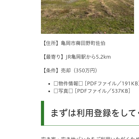
【住所】亀岡市薭田野町佐伯
【最寄り】JR亀岡駅から5.2km
【条件】売却（350万円）
□物件情報□ [PDFファイル／191KB
□写真□ [PDFファイル／537KB]
まずは利用登録をして