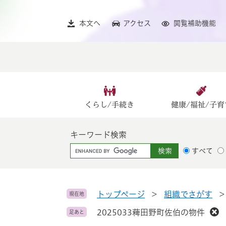
ペ
メ
ー
ニ
本文へ
アクセス
閲覧補助機能
ジ
ュ
の
ー
先
を
頭
飛
で
ば
す
し
。
て
くらし/手続き
健康/福祉/子育
本
文
キーワード検索
へ
G
すべて
o
o
g
l
トップページ
>
組織でさがす
現在地
e
2025033薭田野町佐伯の物件
足あと
カ