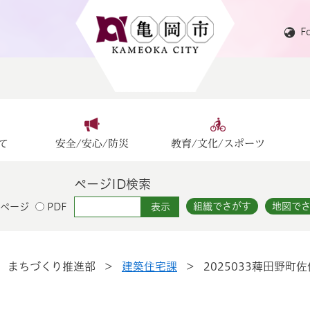
F
て
安全/安心/防災
教育/文化/スポーツ
ページID検索
組織でさがす
地図で
ページ
PDF
>
まちづくり推進部
>
建築住宅課
>
2025033薭田野町