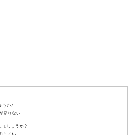
き
ょうか?
が足りない
たでしょうか？
りにくい