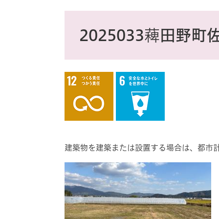
ス
タ
本
ム
文
2025033薭田野
検
索
建築物を建築または設置する場合は、都市