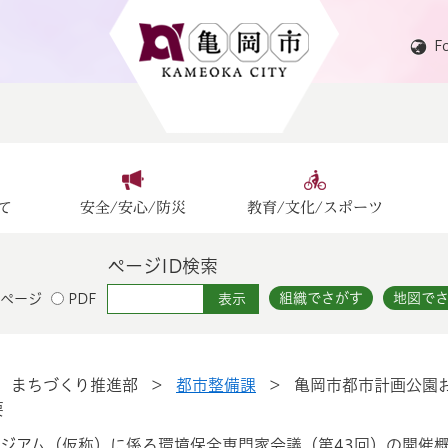
F
て
安全/安心/防災
教育/文化/スポーツ
ページID検索
組織でさがす
地図で
ページ
PDF
>
まちづくり推進部
>
都市整備課
>
亀岡市都市計画公園
要
ジアム（仮称）に係る環境保全専門家会議（第43回）の開催