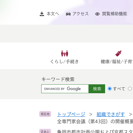
ペ
メ
ー
ニ
本文へ
アクセス
閲覧補助機能
ジ
ュ
の
ー
先
を
頭
飛
で
ば
す
し
。
て
くらし/手続き
健康/福祉/子育
本
文
キーワード検索
へ
G
すべて
o
o
g
l
トップページ
>
組織でさがす
現在地
e
全専門家会議（第43回）の開催概
カ
亀岡市都市計画公園および京都スタ
足あと