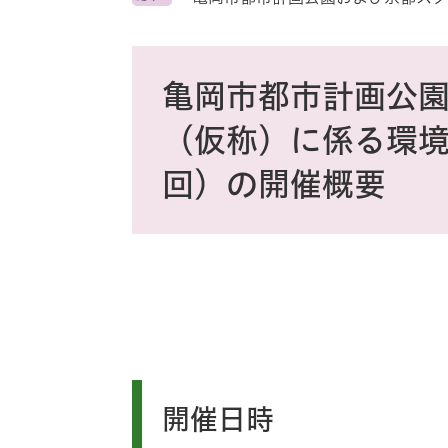
ス
タ
ム
本
検
文
亀岡市都市計画公
索
（仮称）に係る環境
回）の開催概要
開催日時