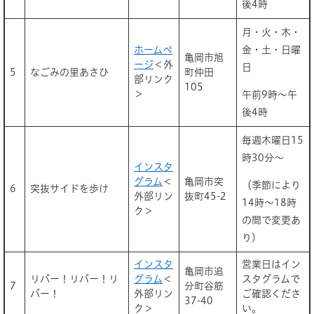
後4時
月・火・木・
ホームペ
金・土・日曜
亀岡市旭
ージ
＜外
日
5
なごみの里あさひ
町仲田
部リンク
105
＞
午前9時～午
後4時
毎週木曜日15
時30分～
インスタ
グラム
＜
亀岡市突
（季節により
6
突抜サイドを歩け
外部リン
抜町45-2
14時～18時
ク＞
の間で変更あ
り）
インスタ
営業日はイン
亀岡市追
リバー！リバー！リ
グラム
＜
スタグラムで
7
分町谷筋
バー！
外部リン
ご確認くださ
37-40
ク＞
い。