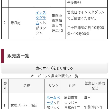
午後8時）
営業日はインスタグラム
インス
亀岡市
タグラ
でご確認ください。
東本梅
9
弄月庵
ム
＜外
町大内
二十四節気の日 10時00
部リン
垣尻40
ク＞
分～19時00分
販売店一覧
表のサイズを切り替える
オーガニック農産物販売店一覧
番
営業日・時間
名称
リンク
住所
号
など
ホームペ
亀岡市東
毎日
ージ
＜外
つつじヶ
1
業務スーパー篠店
午前9時～午
部リンク
丘都台1丁