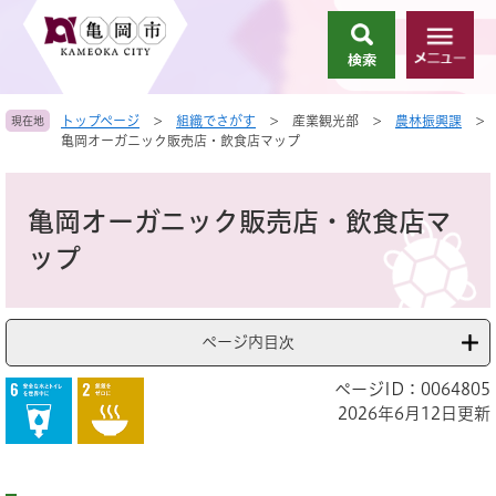
ペ
メ
ー
ニ
検
メ
ジ
ュ
索
ニ
の
ー
ュ
先
を
トップページ
>
組織でさがす
>
産業観光部
>
農林振興課
>
現在地
ー
頭
飛
亀岡オーガニック販売店・飲食店マップ
で
ば
す
し
本
。
て
文
亀岡オーガニック販売店・飲食店マ
本
文
ップ
へ
ページ内目次
ページID：0064805
2026年6月12日更新