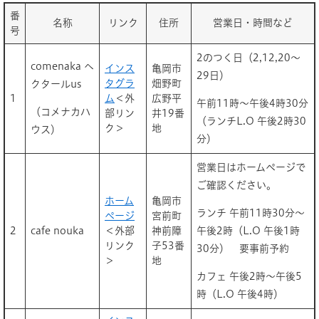
番
名称
リンク
住所
営業日・時間など
号
2のつく日（2,12,20～
comenaka ヘ
インス
亀岡市
29日）
タグラ
畑野町
クタールus
1
ム
＜外
広野平
午前11時～午後4時30分
（コメナカハ
部リン
井19番
（ランチL.O 午後2時30
ク＞
地
ウス）
分）
営業日はホームページで
ご確認ください。
ホーム
亀岡市
ランチ 午前11時30分～
ページ
宮前町
2
cafe nouka
＜外部
神前障
午後2時（L.O 午後1時
リンク
子53番
30分） 要事前予約
＞
地
カフェ 午後2時～午後5
時（L.O 午後4時）