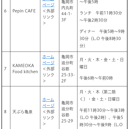
亀岡市
～午後5時
ページ
内丸町
6
Pepin CAFE
＜外部
ランチ 午前11時30分
44-1-
リンク
3F
～午後2時30分
＞
ディナー 午後5時～9時
30分（L.O 午後8時30
分）
ホーム
亀岡市
月・火・木・金・土・日
ページ
追分町
KAMEOKA
曜日
7
＜外部
谷筋
Food kitchen
リンク
25-33-
午後6時～午前0時
＞
2F
月・火・木（第二除
く）・金・土・日曜日
ホーム
亀岡市
ページ
追分町
午前11時30分～午後3時
8
天ぷら亀泉
＜外部
谷筋
(L.O 午後2時）、午後5
リンク
25-29
＞
時30分～午後9時（L.O