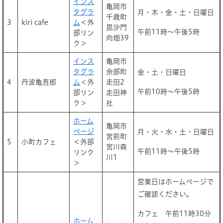
インス
亀岡市
タグラ
月・木・金・土・日曜日
千歳町
3
kiri cafe
ム
＜外
毘沙門
午前11時～午後5時
部リン
向畑39
ク＞
インス
亀岡市
タグラ
余部町
金・土・日曜日
4
丹波亀吾郎
ム
＜外
走田2
午前10時～午後5時
部リン
走田神
ク＞
社
ホーム
亀岡市
ページ
月・火・水・土・日曜日
宮前町
5
小町カフェ
＜外部
宮川森
午前11時～午後5時
リンク
川1
＞
営業日はホームページで
ご確認ください。
カフェ 午前11時30分
ホーム