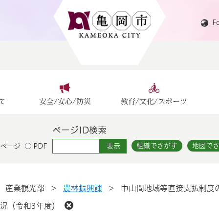
F
て
安全/安心/防災
教育/文化/スポーツ
ページID検索
組織でさがす
地図で
ページ
PDF
>
産業観光部
>
農林振興課
>
中山間地域等直接支払制度
況（令和3年度）