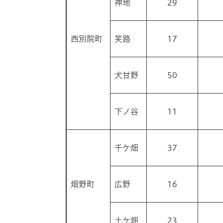
神地
29
西別院町
笑路
17
犬甘野
50
下ノ谷
11
千ケ畑
37
畑野町
広野
16
土ケ畑
23