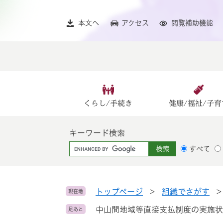
ペ
メ
ー
ニ
本文へ
アクセス
閲覧補助機能
ジ
ュ
の
ー
先
を
頭
飛
で
ば
す
し
。
て
くらし/手続き
健康/福祉/子育
本
文
キーワード検索
へ
G
すべて
o
o
g
l
トップページ
>
組織でさがす
現在地
e
中山間地域等直接支払制度の実施状
足あと
カ