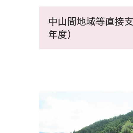
ス
タ
本
ム
文
中山間地域等直接支
検
索
年度）