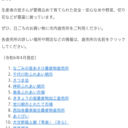
生産者の皆さんが愛情込めて育てられた安全・安心な米や野菜、切り
花などが豊富に揃っています。
ぜひ、日ごろのお買い物に市内直売所をご利用ください。
各直売所の詳しい場所や開店などの情報は、直売所の名前をクリック
してください。
（令和6年4月現在）
なごみの里あさひ農産物直売所
千代川町ふれあい朝市
さつま会
神前ふれあい朝市
奥条ふれあい市場
ききょうの里農産物加工直売所
宮川朝市とれたて市場
西加舎農家組合農産物直売所
あぐびい
犬甘野風土館「季楽」（きら）