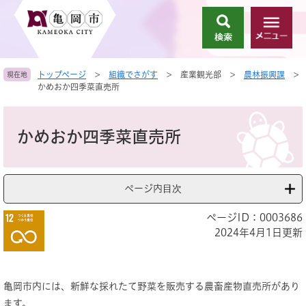
ペ
メ
ー
ニ
検
メ
ジ
ュ
索
ニ
の
ー
ュ
先
を
トップページ
>
組織でさがす
>
産業観光部
>
農林振興課
>
現在地
ー
頭
飛
かめおか四季菜直売所
で
ば
す
し
本
。
て
文
かめおか四季菜直売所
本
文
へ
ページ内目次
ページID：0003686
2024年4月1日更新
亀岡市内には、新鮮な採れたて野菜を販売する農畜産物直売所があり
ます。