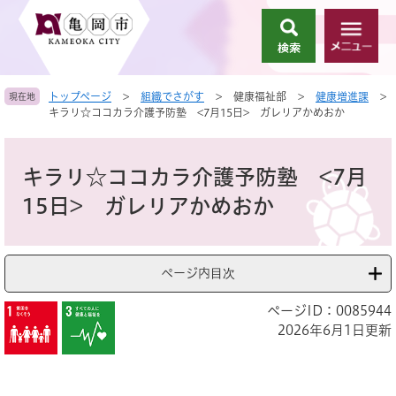
ペ
メ
ー
ニ
検
メ
ジ
ュ
索
ニ
の
ー
ュ
先
を
トップページ
>
組織でさがす
>
健康福祉部
>
健康増進課
>
現在地
ー
頭
飛
キラリ☆ココカラ介護予防塾 <7月15日> ガレリアかめおか
で
ば
す
し
本
。
て
文
キラリ☆ココカラ介護予防塾 <7月
本
文
15日> ガレリアかめおか
へ
ページ内目次
ページID：0085944
2026年6月1日更新