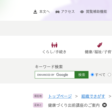
ペ
メ
ー
ニ
本文へ
アクセス
閲覧補助機能
ジ
ュ
の
ー
先
を
頭
飛
で
ば
す
し
。
て
くらし/手続き
健康/福祉/子育
本
文
キーワード検索
へ
G
すべて
o
o
g
l
トップページ
>
組織でさがす
現在地
e
健康づくり出前講座のご案内
足あと
カ