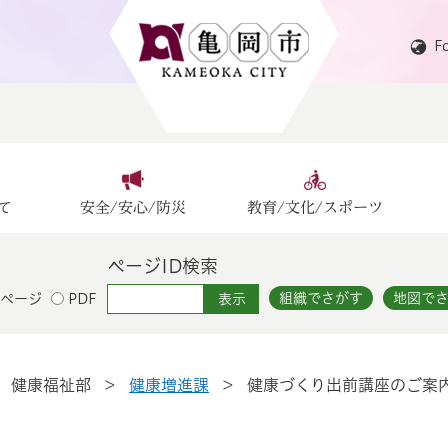
F
て
安全/安心/防災
教育/文化/スポーツ
ページID検索
組織でさがす
地図で
ページ
PDF
>
健康福祉部
>
健康増進課
>
健康づくり出前講座のご案