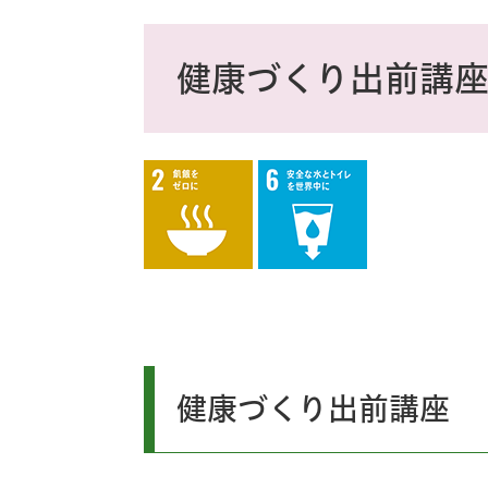
ス
タ
本
ム
文
健康づくり出前講
検
索
健康づくり出前講座