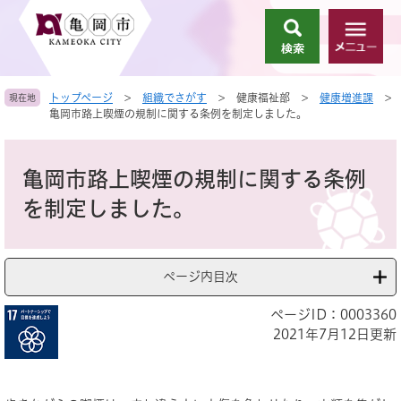
ペ
メ
ー
ニ
検
メ
ジ
ュ
索
ニ
の
ー
ュ
先
を
トップページ
>
組織でさがす
>
健康福祉部
>
健康増進課
>
現在地
ー
頭
飛
亀岡市路上喫煙の規制に関する条例を制定しました。
で
ば
す
し
本
。
て
文
亀岡市路上喫煙の規制に関する条例
本
文
を制定しました。
へ
ページ内目次
ページID：0003360
2021年7月12日更新