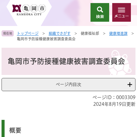
ペ
メ
ー
ニ
検
メ
ジ
ュ
索
ニ
の
ー
ュ
先
を
トップページ
>
組織でさがす
>
健康福祉部
>
健康増進課
>
現在地
ー
頭
飛
亀岡市予防接種健康被害調査委員会
で
ば
す
し
本
。
て
文
亀岡市予防接種健康被害調査委員会
本
文
へ
ページ内目次
ページID：0003309
2024年8月19日更新
概要