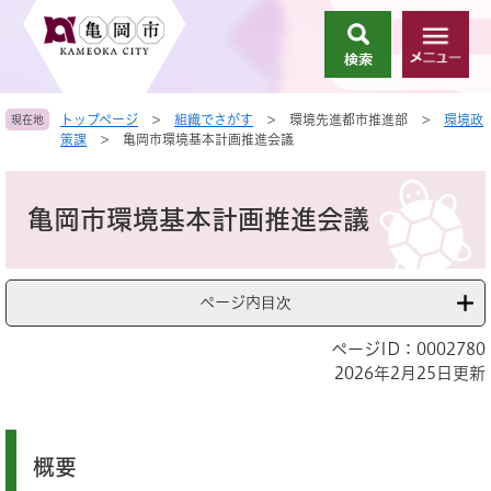
ペ
メ
ー
ニ
検
メ
ジ
ュ
索
ニ
の
ー
ュ
先
を
トップページ
>
組織でさがす
>
環境先進都市推進部
>
環境政
現在地
ー
頭
飛
策課
>
亀岡市環境基本計画推進会議
で
ば
す
し
本
。
て
文
亀岡市環境基本計画推進会議
本
文
へ
ページ内目次
ページID：0002780
2026年2月25日更新
概要