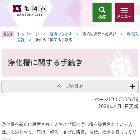
ペ
メ
ー
ニ
検
メ
ジ
ュ
索
ニ
の
ー
ュ
先
を
トップページ
>
組織でさがす
>
環境先進都市推進部
>
環境政
現在地
ー
頭
飛
策課
>
浄化槽に関する手続き
で
ば
す
し
本
。
て
文
浄化槽に関する手続き
本
文
へ
ページ内目次
ページID：0002679
2026年4月1日更新
浄化槽を新たに設置される人および既に浄化槽を設置されている人
は、次のとおり、届出、報告、並びに清掃、点検、検査を行ってくだ